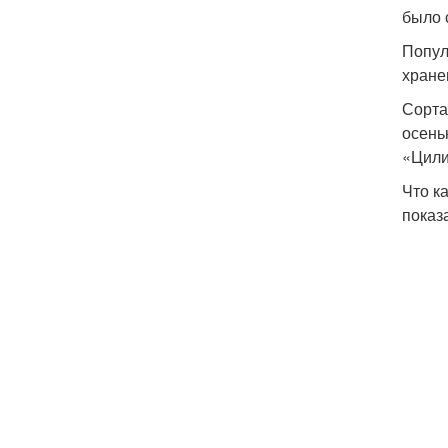
было 
Попул
хране
Сорта
осень
«Цили
Что к
показ