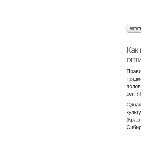
читат
Как 
опт
Прави
грядк
полов
сентя
Однак
культ
(Крас
Сибир