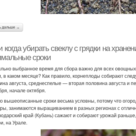
ь дальше →
и когда убирать свеклу с грядки на хране
имальные сроки
льно выбранное время для сбора важно для всех овощных к
и, в каком месяце? Как правило, корнеплоды собирают сл
ина августа, среднеспелые — вторая половина августа и п
бря, начале октября.
о вышеописанные сроки весьма условны, потому что огоро
уры, занимаются выращиванием в разных регионах с отлич
нодарский край (Кубань) сажают и собирают урожай раньше
и, на Урале.