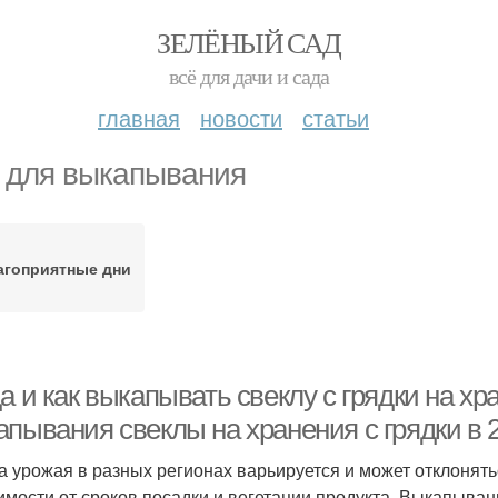
ЗЕЛЁНЫЙ САД
всё для дачи и сада
главная
новости
статьи
 для выкапывания
агоприятные дни
а и как выкапывать свеклу с грядки на х
пывания свеклы на хранения с грядки в 2
а урожая в разных регионах варьируется и может отклонять
имости от сроков посадки и вегетации продукта. Выкапыван