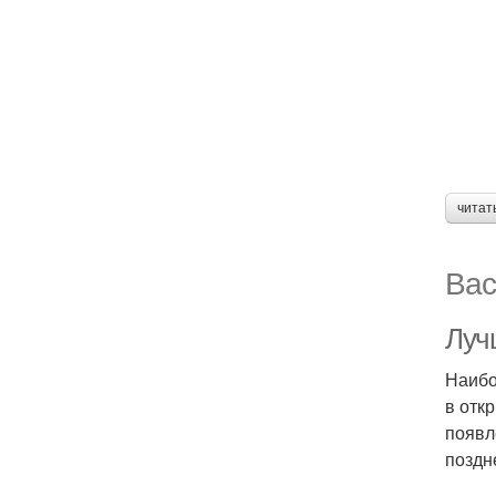
читат
Вас
Луч
Наибо
в отк
появл
поздн