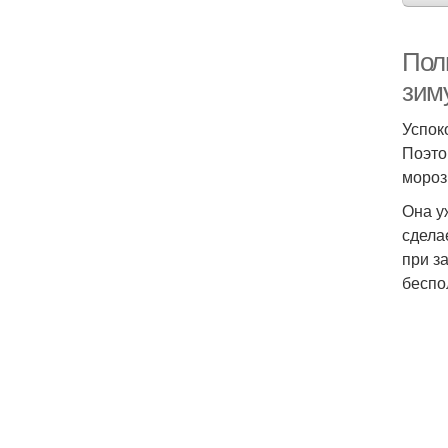
Пол
зим
Успок
Поэто
мороз
Она у
сдела
при з
беспо