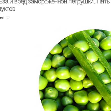
ьза и вред замороженной петрушки. Пят
дуктов
бовые