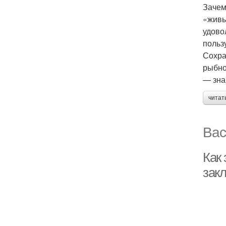
Зачем
«живы
удово
польз
Сохра
рыбно
— зна
читат
Вас
Как 
зак