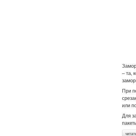
Замор
– та,
замор
При п
среза
или п
Для з
пакет
читат