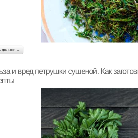
ь дальше →
за и вред петрушки сушеной. Как заготов
епты