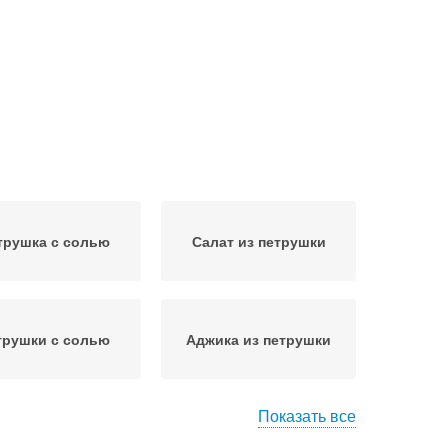
трушка с солью
Салат из петрушки
трушки с солью
Аджика из петрушки
Показать все
товки из корневой