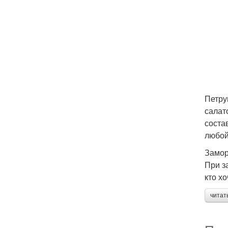
Петру
салат
соста
любой
Замор
При з
кто х
читат