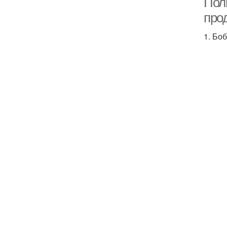
Пол
про
1. Бо