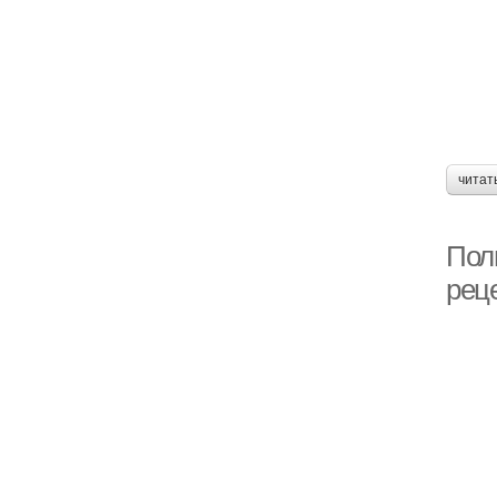
читат
Поль
рец