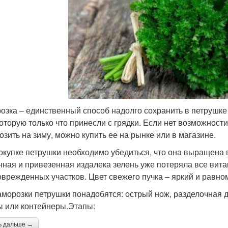
озка – единственный способ надолго сохранить в петрушке
 которую только что принесли с грядки. Если нет возможнос
озить на зиму, можно купить ее на рынке или в магазине.
окупке петрушки необходимо убедиться, что она выращена 
нная и привезенная издалека зелень уже потеряла все вит
оврежденных участков. Цвет свежего пучка – яркий и равно
аморозки петрушки понадобятся: острый нож, разделочная д
ы или контейнеры.Этапы:
ь дальше →