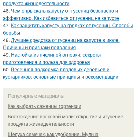
продукта жизнедеятельности
46.
Чем опрыскать капусту от гусениц безопасно и
эффективно. Как избавиться от гусениц на капусте
47.
Как защитить капусту на грядках от гусениц. Способы
борьбы
48.
Лучшие средства от гусениц на капусте в июле.
Причины и признаки появления
49.
Настойка из пчелиной огневки: секреты
приготовления и польза для здоровья
50.
Весенняя подкормка плодовых деревьев и
кустарников: основные принципы и рекомендации
Популярные материалы
Как выбрать саженцы гортензии
Восхождение восковой моли: открытие и изучение
продукта жизнедеятельности
Шелуха семечек, как удобрение. Мульча