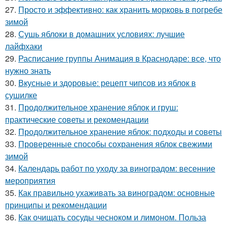
27.
Просто и эффективно: как хранить морковь в погребе
зимой
28.
Сушь яблоки в домашних условиях: лучшие
лайфхаки
29.
Расписание группы Анимация в Краснодаре: все, что
нужно знать
30.
Вкусные и здоровые: рецепт чипсов из яблок в
сушилке
31.
Продолжительное хранение яблок и груш:
практические советы и рекомендации
32.
Продолжительное хранение яблок: подходы и советы
33.
Проверенные способы сохранения яблок свежими
зимой
34.
Календарь работ по уходу за виноградом: весенние
мероприятия
35.
Как правильно ухаживать за виноградом: основные
принципы и рекомендации
36.
Как очищать сосуды чесноком и лимоном. Польза