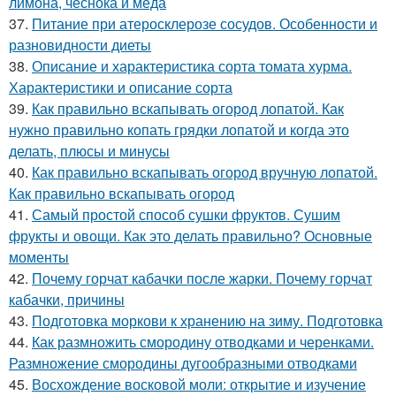
лимона, чеснока и меда
37.
Питание при атеросклерозе сосудов. Особенности и
разновидности диеты
38.
Описание и характеристика сорта томата хурма.
Характеристики и описание сорта
39.
Как правильно вскапывать огород лопатой. Как
нужно правильно копать грядки лопатой и когда это
делать, плюсы и минусы
40.
Как правильно вскапывать огород вручную лопатой.
Как правильно вскапывать огород
41.
Самый простой способ сушки фруктов. Сушим
фрукты и овощи. Как это делать правильно? Основные
моменты
42.
Почему горчат кабачки после жарки. Почему горчат
кабачки, причины
43.
Подготовка моркови к хранению на зиму. Подготовка
44.
Как размножить смородину отводками и черенками.
Размножение смородины дугообразными отводками
45.
Восхождение восковой моли: открытие и изучение