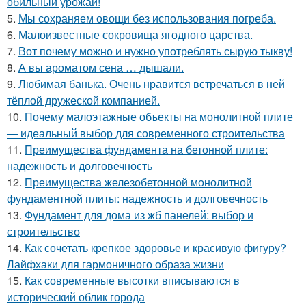
обильный урожай!
5.
Мы сохраняем овощи без использования погреба.
6.
Малоизвестные сокровища ягодного царства.
7.
Вот почему можно и нужно употреблять сырую тыкву!
8.
А вы ароматом сена … дышали.
9.
Любимая банька. Очень нравится встречаться в ней
тёплой дружеской компанией.
10.
Почему малоэтажные объекты на монолитной плите
— идеальный выбор для современного строительства
11.
Преимущества фундамента на бетонной плите:
надежность и долговечность
12.
Преимущества железобетонной монолитной
фундаментной плиты: надежность и долговечность
13.
Фундамент для дома из жб панелей: выбор и
строительство
14.
Как сочетать крепкое здоровье и красивую фигуру?
Лайфхаки для гармоничного образа жизни
15.
Как современные высотки вписываются в
исторический облик города