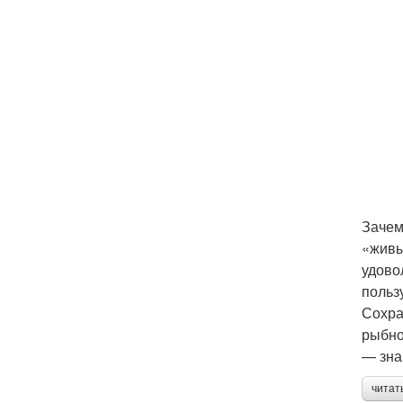
Зачем
«живы
удово
польз
Сохра
рыбно
— зна
читат