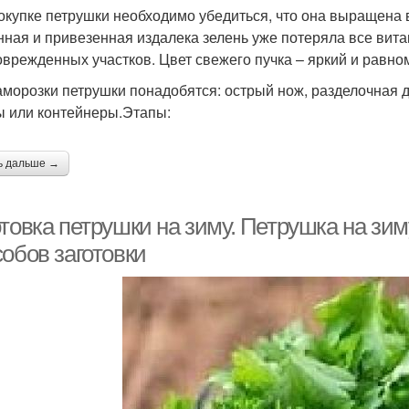
окупке петрушки необходимо убедиться, что она выращена 
нная и привезенная издалека зелень уже потеряла все вит
оврежденных участков. Цвет свежего пучка – яркий и равно
аморозки петрушки понадобятся: острый нож, разделочная д
ы или контейнеры.Этапы:
ь дальше →
отовка петрушки на зиму. Петрушка на зи
обов заготовки