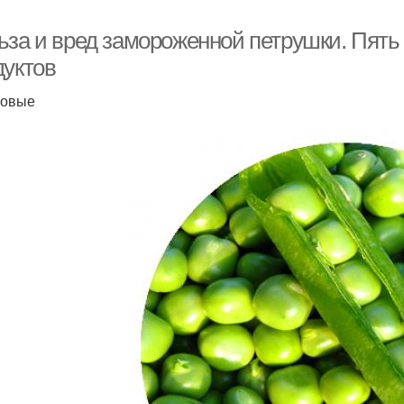
ьза и вред замороженной петрушки. Пят
дуктов
бовые