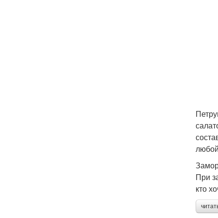
Петру
салат
соста
любой
Замор
При з
кто х
читат