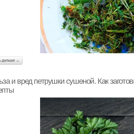
ь дальше →
за и вред петрушки сушеной. Как заготов
епты