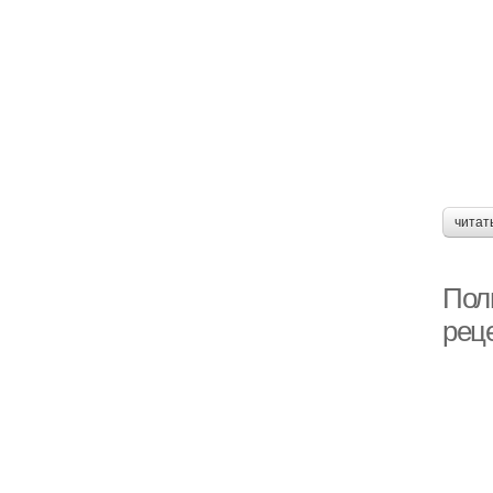
читат
Поль
рец