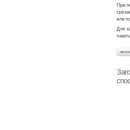
При п
среза
или п
Для з
пакет
читат
Заг
спос