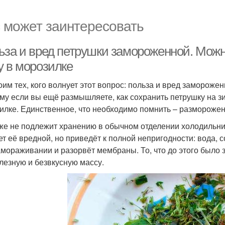
 может заинтересовать
ьза и вред петрушки замороженной. Можн
у в морозилке
оим тех, кого волнует этот вопрос: польза и вред заморожен
му если вы ещё размышляете, как сохранить петрушку на зи
илке. Единственное, что необходимо помнить – разморожен
же не подлежит хранению в обычном отделении холодильник
ет её вредной, но приведёт к полной непригодности: вода,
амораживании и разорвёт мембраны. То, что до этого было
лезную и безвкусную массу.