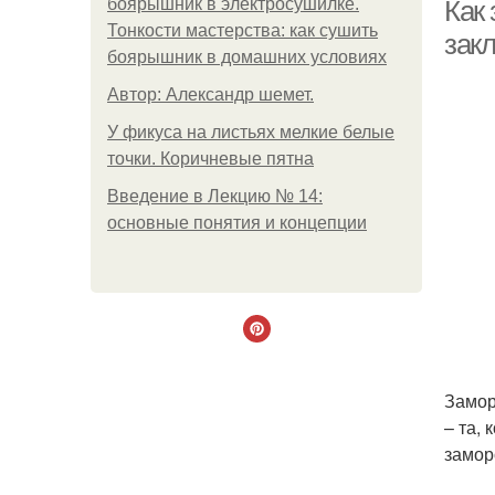
боярышник в электросушилке.
Как 
Тонкости мастерства: как сушить
зак
боярышник в домашних условиях
Автор: Александр шемет.
У фикуса на листьях мелкие белые
точки. Коричневые пятна
Введение в Лекцию № 14:
основные понятия и концепции
Замор
– та,
замор