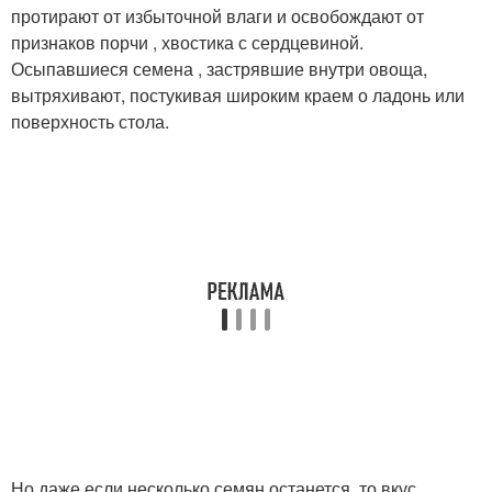
протирают от избыточной влаги и освобождают от
признаков порчи , хвостика с сердцевиной.
Осыпавшиеся семена , застрявшие внутри овоща,
вытряхивают, постукивая широким краем о ладонь или
поверхность стола.
Но даже если несколько семян останется, то вкус