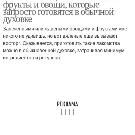
фрукты и овощи, которые
запросто готовятся в обычной
духовке
Запеченными или жареными овощами и фруктами уже
Вяленые ягоды
Болгарский перец
никого не удивишь, но вот вяленые еще вызывают
восторг. Оказывается, приготовить такие лакомства
можно в обыкновенной духовке, затрачивая минимум
ингредиентов и ресурсов.
Перец в домашних
Условия из свежего
условиях
перца
Перец на зиму
Перец в микроволновке
Перец в сушилке
Перец на солнце