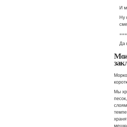
И м
Ну 
сме
==
Да 
Мож
зак
Морко
корот
Мы хр
песок
слоям
темпе
храня
мешки