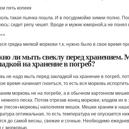
ои пять копеек
коль такая пьянка пошла. И в посудомойке химии полно. По
юсь: сидит репу чешет. Вроде и мужик юморной,а не понял в
===
вся грядка мелкой моркови т.к. нужно было в свое время пр
но ли мыть свеклу перед хранением. 
ладкой на хранение в погреб?
вь не надо мыть перед закладкой на хранение в погреб, пото
кое время начинает гноиться, то есть вся морковь испортить
аним морковь не на погребе, а в обычном картонном мешке
, немного песка. Потом отрезав конец моркови, кладем их в 
и (песок+морковь) наполняем мешок. Мешки храним в наше
ратура оптимальная, то есть температура не опускается ни
тся до самой весны, свежие и сочные. Необходимо ежеднев
 с морковью.