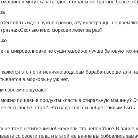
р.машиной могу сказать одно, стираем же грязное белье, ко
ша
отентовать идею нужно срочно, ату иностранцы не дремлют
 грязная.Сколько кило моркови лезет за раз?
ько
ек в микроволновке не сушите.всё же лучше бвтовую техн
 кажется это не гигиенично,вода,сам барабан,все детали 
тывается в морковь.ну уж нет.
и совсем не думают
 можно пищевые продукты класть в стиральную машину? Это
 ее есть после этого? Это надо совсем небрезгливым быть - 
анне тоже негигиенично! Неужели это непонятно? В ванне 
ваете со своего тела, и в этой же ванне вы собрались зам