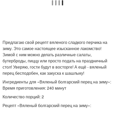
Перец в народной
Условия из перца
медицине
Предлагаю свой рецепт вяленого сладкого перчика на
Условия из свежего
зиму. Это самое настоящее изысканное лакомство!
Вяленые перцы
перца
Зимой с ним можно делать различные салаты,
бутерброды, пиццу или просто подать на праздничный
стол! Уверяю, гости будут в восторге! А ещё - вяленый
перец бесподобен, как закуска к шашлыку!
Фаршированный перец
Острый перец
Ингредиенты для «Вяленый болгарский перец на зиму»:
Время приготовления: 240 минут
Количество порций: 2
Рецепт «Вяленый болгарский перец на зиму»: