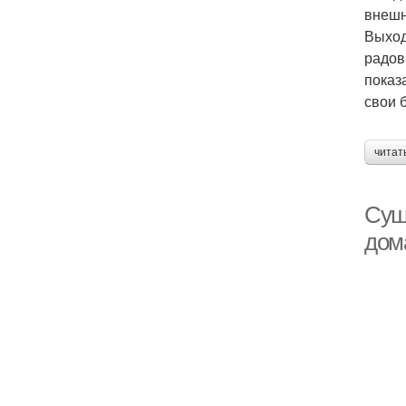
внешн
Выход
радов
показ
свои 
читат
Суши
дом