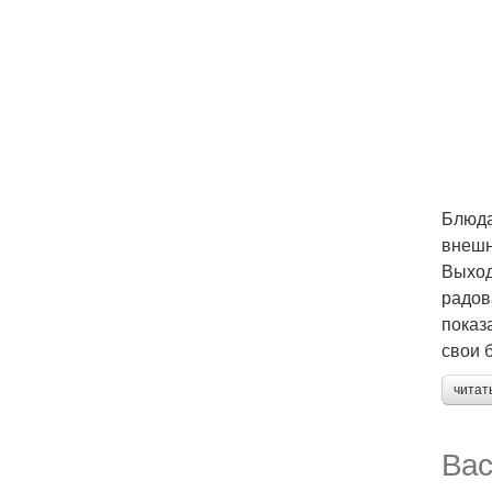
Блюда
внешн
Выход
радов
показ
свои 
читат
Вас