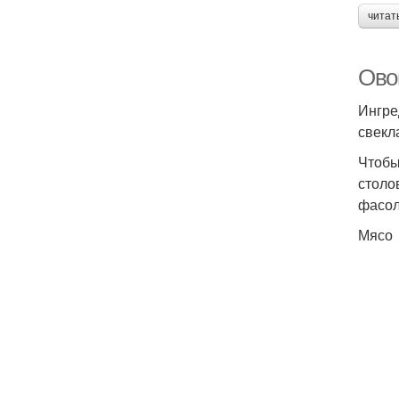
читат
Ово
Ингре
свекл
Чтобы
столо
фасол
Мясо