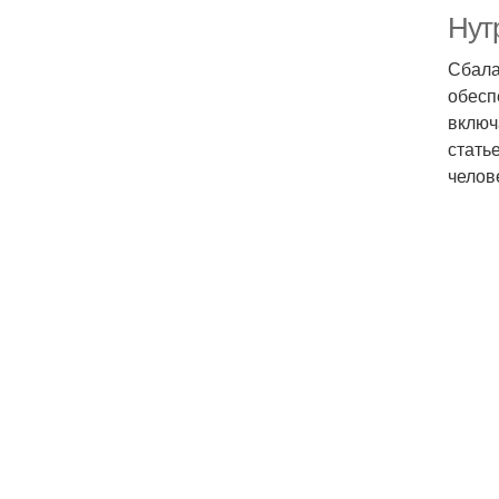
Нут
Сбала
обесп
включ
стать
челов