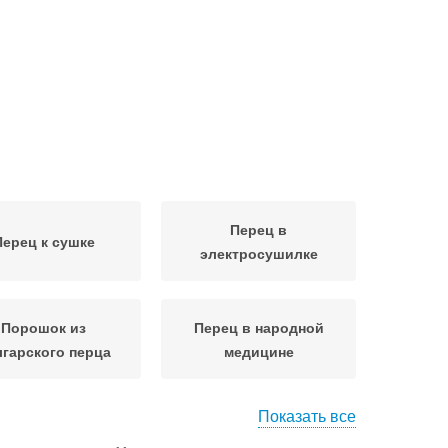
Перец в
Перец к сушке
электросушилке
Порошок из
Перец в народной
гарского перца
медицине
Показать все
 в микроволновке
Условия из перца