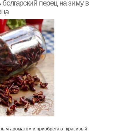
 болгарский перец на зиму в
рца
тным ароматом и приобретают красивый