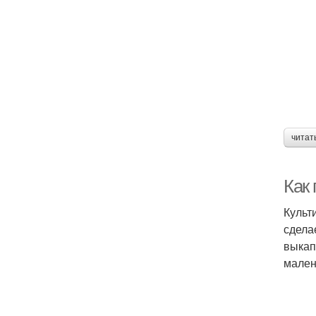
читат
Как 
Культ
сдела
выкап
мален