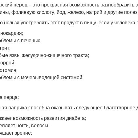
рский перец – это прекрасная возможность разнообразить з
ины, фолиевую кислоту, йод, железо, натрий и другие поле
о нельзя употреблять этот продукт в пищу, если у человека
нокардия;
блемы с печенью;
трит;
ые язвы желудочно-кишечного тракта;
оррой;
отомия;
блемы с мочевыводящей системой.
а перца:
ая паприка способна оказывать следующее благотворное д
жает возможность развития диабета;
епляет ногти, волосы;
чшает зрение;