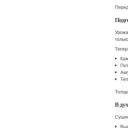
Перед
Подг
Урожа
тольк
Тепер
Каж
Пот
Акк
Теп
Толщи
В дух
Сушен
Выс