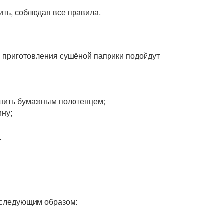
ть, соблюдая все правила.
я приготовления сушёной паприки подойдут
ушить бумажным полотенцем;
ину;
.
 следующим образом: