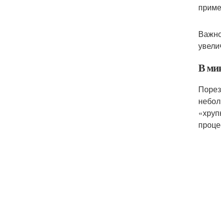
приме
Важно
увели
В ми
Порез
небол
«хруп
проце