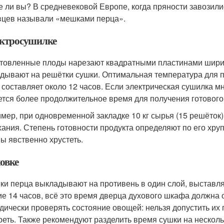
е ли вы? В средневековой Европе, когда пряности завозили
вцев называли «мешками перца».
ектросушилке
товленные плоды нарезают квадратными пластинами ширин
дывают на решётки сушки. Оптимальная температура для 
 составляет около 12 часов. Если электрическая сушилка м
ется более продолжительное время для получения готового
мер, при одновременной закладке 10 кг сырья (15 решёток)
ания. Степень готовности продукта определяют по его хруп
ы явственно хрустеть.
овке
ки перца выкладывают на противень в один слой, выставля
ие 14 часов, всё это время дверца духового шкафа должна
дически проверять состояние овощей: нельзя допустить их 
реть. Также рекомендуют разделить время сушки на нескол