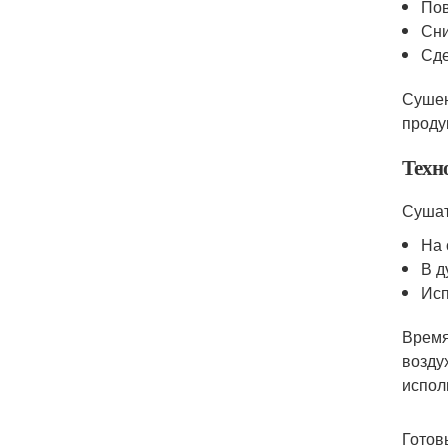
Пов
Сни
Сде
Сушен
проду
Техн
Сушат
На 
В д
Исп
Время
воздух
испол
Готов