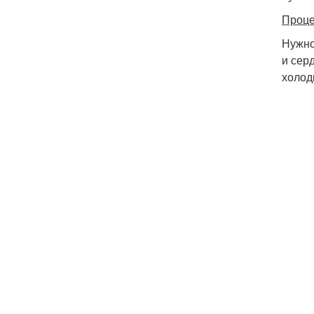
Проце
Нужно
и сер
холод