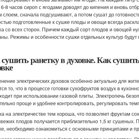
 6-8 часов сироп с ягодами доводят до кипения и вновь о
м слоем, сначала подсушивают, а потом сушат до готовност
стью подготовленные к сушке плоды и овощи всегда раскла
ха со всех сторон. Причем каждый сорт плодов и овощей ну
ны. Режимы и особенности сушки отдельных культур будут 
 сушить ранетку в духовке. Как сушить
овке
нение электрических духовок особенно актуально для жи
тся то, что в процессе готовки сухофруктов воздух в кухон
ходит при использовании газовой плиты. Электропечь безо
тельно проще и удобнее контролировать, регулировать те
ка на электричестве тем хороша, что позволяет фруктам со
 свежих плодов получается приблизительно 1,5 кг сушеных. П
ке, необходимо ознакомиться с основными принципами и п