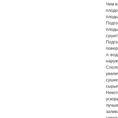
Чем в
плодо
плоды
Подго
плоды
сушит
Подго
поверх
л. во
наруж
Споло
увели
сушке
сырье
Некот
ускор
лучше
залив
сироп