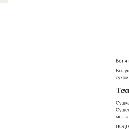
Вот чт
Высуш
сухом
Тех
Сушка
Сушен
места
ПОДГ