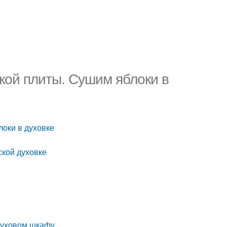
ской плиты. Сушим яблоки в
локи в духовке
ской духовке
 духовом шкафу