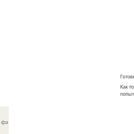
Готов
Как т
попыт
⇦