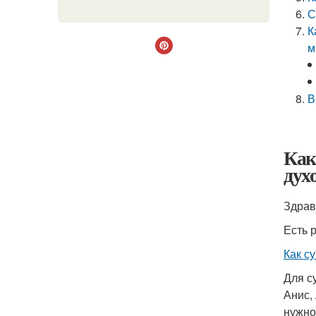
С
К
м
В
Как
дух
Есть 
Как с
Для с
Анис,
нужно