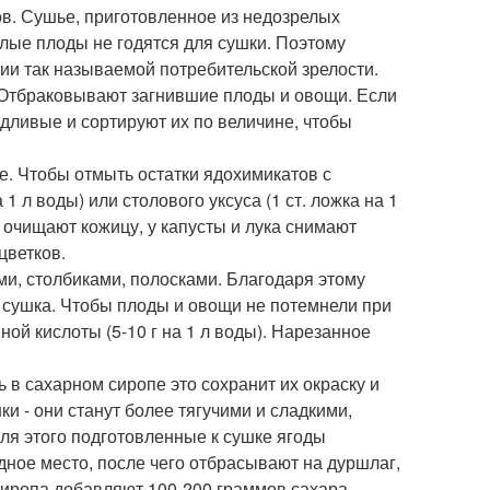
в. Сушье, приготовленное из недозрелых
елые плоды не годятся для сушки. Поэтому
ии так называемой потребительской зрелости.
. Отбраковывают загнившие плоды и овощи. Если
дливые и сортируют их по величине, чтобы
. Чтобы отмыть остатки ядохимикатов с
1 л воды) или столового уксуса (1 ст. ложка на 1
 очищают кожицу, у капусты и лука снимают
цветков.
ми, столбиками, полосками. Благодаря этому
 сушка. Чтобы плоды и овощи не потемнели при
ой кислоты (5-10 г на 1 л воды). Нарезанное
в сахарном сиропе это сохранит их окраску и
и - они станут более тягучими и сладкими,
ля этого подготовленные к сушке ягоды
дное место, после чего отбрасывают на дуршлаг,
сиропа добавляют 100-200 граммов сахара.