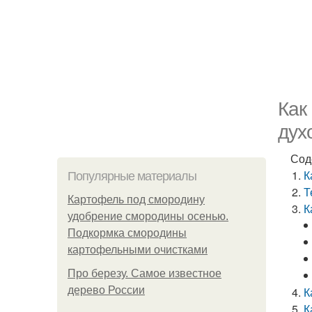
Как
дух
Сод
К
Популярные материалы
Т
Картофель под смородину
К
удобрение смородины осенью.
Подкормка смородины
картофельными очистками
Про березу. Самое известное
дерево России
К
К