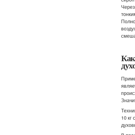
Через
тонки
Полно
возду
смеша
Как
дух
Приме
являе
проис
Значи
Техни
10 кг
духов