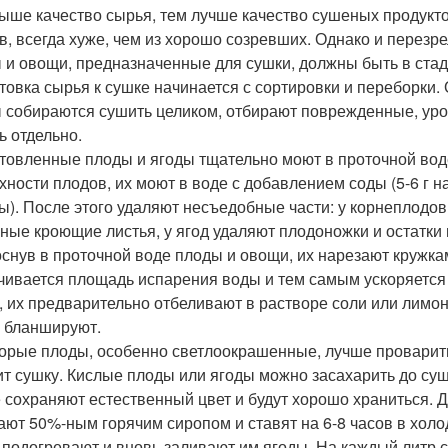
ыше качество сырья, тем лучше качество сушеных продукто
в, всегда хуже, чем из хорошо созревших. Однако и перезр
 и овощи, предназначенные для сушки, должны быть в стад
товка сырья к сушке начинается с сортировки и переборки
 собираются сушить целиком, отбирают поврежденные, уро
ь отдельно.
товленные плоды и ягоды тщательно моют в проточной воде
ности плодов, их моют в воде с добавлением соды (5-6 г на 
ды). После этого удаляют несъедобные части: у корнеплодов
ные кроющие листья, у ягод удаляют плодоножки и остатки 
снув в проточной воде плоды и овощи, их нарезают кружка
чивается площадь испарения воды и тем самым ускоряется
, их предварительно отбеливают в растворе соли или лимонн
 бланшируют.
орые плоды, особенно светлоокрашенные, лучше проварить 
ит сушку. Кислые плоды или ягоды можно засахарить до сушк
 сохраняют естественный цвет и будут хорошо храниться. Д
ают 50%-ным горячим сиропом и ставят на 6-8 часов в холо
 подогревают и вновь заливают им ягоды. На каждый литр 