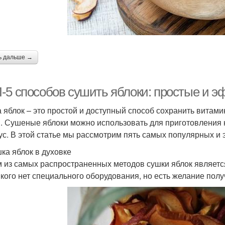
Яблоки в газовой
Духовка на зиму
Ябл
духовке
ь дальше →
Духовка в домашних
Яблоки на улице
Яг
условиях
-5 способов сушить яблоки: простые и 
 яблок – это простой и доступный способ сохранить витами
уховка на противне
. Сушеные яблоки можно использовать для приготовления к
ус. В этой статье мы рассмотрим пять самых популярных и
шка яблок в духовке
 из самых распространенных методов сушки яблок является
у кого нет специального оборудования, но есть желание пол