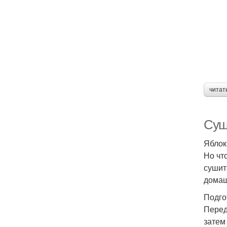
читат
Суш
Яблок
Но чт
сушит
домаш
Подго
Перед
затем