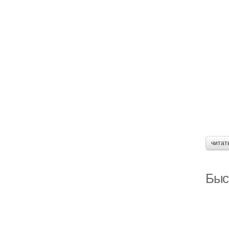
читат
Быст