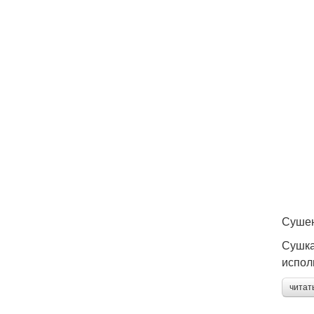
Сушен
Сушка
испол
читат