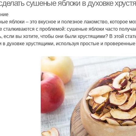
 сделать сушеные яблоки в духовке хруст
ение
ые яблоки – это вкусное и полезное лакомство, которое м
Яблоки в
локи перед сушкой
е сталкиваются с проблемой: сушеные яблоки часто получаю
микроволновке
э
ь, если вы хотите, чтобы они были хрустящими? В этой ста
и в духовке хрустящими, используя простые и проверенные
Яблоки для сушки
Условия в духовке
Во
Вяление в духовке
Яблоки в сиропе
Р
Цу
Яблоки к сушке
Овощи в духовке