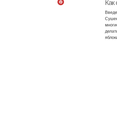
Как
Введ
Сушен
Яб
многи
делат
яблок