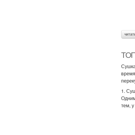
читат
ТОП
Сушка
Д
время
перек
1. Су
Одним
тем, 