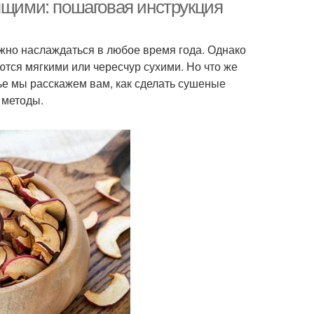
яблоками
ящими: пошаговая инструкция
ожно наслаждаться в любое время года. Однако
Яблоки в
Яблоки в домашних
тся мягкими или чересчур сухими. Но что же
лектросушилке
условиях
тье мы расскажем вам, как сделать сушеные
 методы.
здушные яблоки
Вяленые яблоки
Яблоки в пищевом
айские яблоки
дегидраторе
каты из райских
Яблоки в похудении
яблок