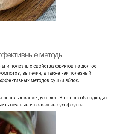
оки при помощи
Духовка с конвекцией
Яблоки в
оды в духовке
электрической духовке
эффективные методы
ны и полезные свойства фруктов на долгое
омпотов, выпечки, а также как полезный
 эффективных методов сушки яблок.
 использование духовки. Этот способ подходит
учить вкусные и полезные сухофрукты.