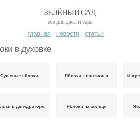
ЗЕЛЁНЫЙ САД
всё для дачи и сада
главная
новости
статьи
оки в духовке
Сушеные яблоки
Яблоки к противню
Ингре
локи в дегидраторе
Яблоки на солнце
Яб
Са
блоки в кулинарии
Сухофрукты из яблок