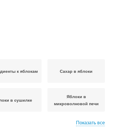
диенты к яблокам
Сахар в яблоки
Яблоки в
локи в сушилке
микроволновой печи
Показать все
лат с сушёными
Яблоки на зиму