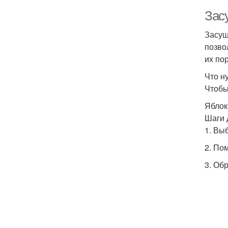
Зас
Засуш
позво
их по
Что н
Чтобы
Яблок
Шаги 
1. Вы
2. По
3. Обр