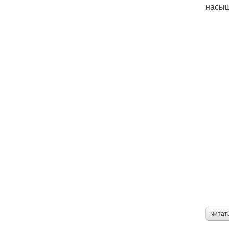
насыщ
читат