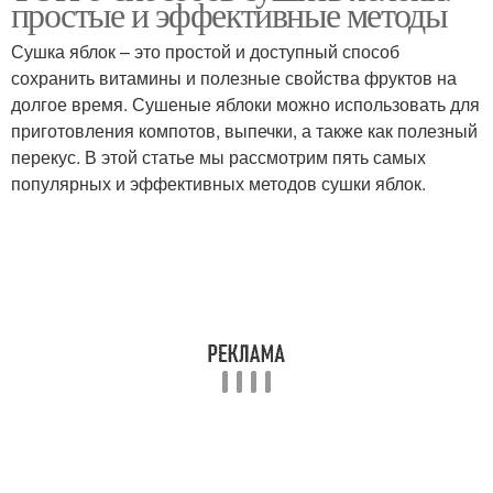
простые и эффективные методы
микроволновой печи
Сушка яблок – это простой и доступный способ
сохранить витамины и полезные свойства фруктов на
долгое время. Сушеные яблоки можно использовать для
Сушеные яблоки
Сухофруктов из яблок
приготовления компотов, выпечки, а также как полезный
перекус. В этой статье мы рассмотрим пять самых
популярных и эффективных методов сушки яблок.
Салат с сушёными
Яблоки в аэрогриле
яблоками
Яблоки к сушке
Яблоки в мультиварке