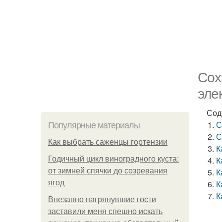
Сох
эле
Сод
С
Популярные материалы
С
Как выбрать саженцы гортензии
К
Годичный цикл виноградного куста:
К
от зимней спячки до созревания
К
ягод
К
К
Внезапно нагрянувшие гости
заставили меня спешно искать