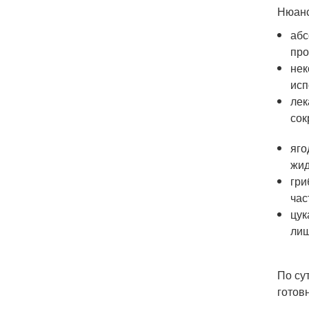
Нюанс
абс
про
нек
исп
лек
сок
яго
жид
гри
час
цук
лиш
По су
готов