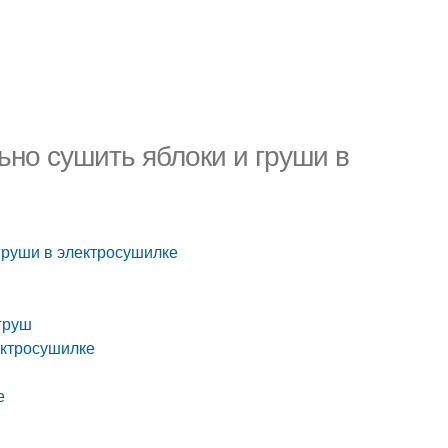
ьно сушить яблоки и груши в
 груши в электросушилке
груш
ектросушилке
е