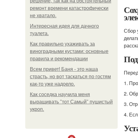
решение, так как на обстоятельный
Сох
ремонт времени катастрофически
эле
не хватало.
Интересная идея для дачного
Сбор 
туалета.
делат
Как правильно ухаживать за
расск
виноградными кустами: основные
Под
правила и рекомендации
Всем привет! Баня - это наша
Перед
страсть, но вот таскаться по гостям
1. Пр
как-то уже надоело.
2. Об
Как соседка научила меня
выращивать "тот Самый" пушистый
3. От
укроп.
4. Ес
Уст