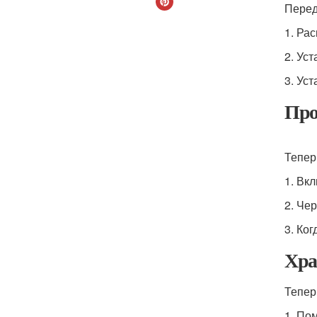
Перед
1. Ра
2. Ус
3. Ус
Про
Тепер
1. Вк
2. Че
3. Ко
Хра
Тепер
1. По