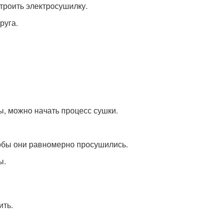
троить электросушилку.
руга.
ы, можно начать процесс сушки.
тобы они равномерно просушились.
ы.
ить.