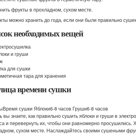
анить фрукты в прохладном, сухом месте.
укты можно хранить до года, если они были правильно суше
сок необходимых вещей
ектросушилка
локи и груши
ж
тка для сушки
рметичная тара для хранения
лица времени сушки
ыВремя сушки Яблоки6-8 часов Груши6-8 часов
ь вы знаете, как правильно сушить яблоки и груши в элект
аса и перевернуть их, чтобы они равномерно просушились. 
адном, сухом месте. Наслаждайтесь своими сушеными фрук