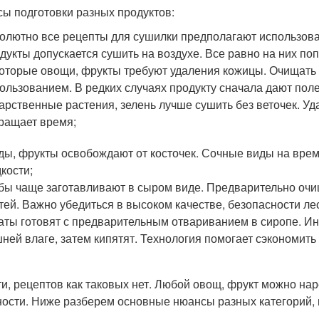
ы подготовки разных продуктов:
олютно все рецепты для сушилки предполагают использов
дукты допускается сушить на воздухе. Все равно на них по
оторые овощи, фрукты требуют удаления кожицы. Очищать
ользованием. В редких случаях продукту сначала дают пол
арственные растения, зелень лучше сушить без веточек. Уд
ращает время;
ды, фрукты освобождают от косточек. Сочные виды на врем
кости;
бы чаще заготавливают в сыром виде. Предварительно очи
тей. Важно убедиться в высоком качестве, безопасности ле
аты готовят с предварительным отвариванием в сиропе. И
ней влаге, затем кипятят. Технология помогает сэкономить
ти, рецептов как таковых нет. Любой овощ, фрукт можно нар
ности. Ниже разберем основные нюансы разных категорий, 