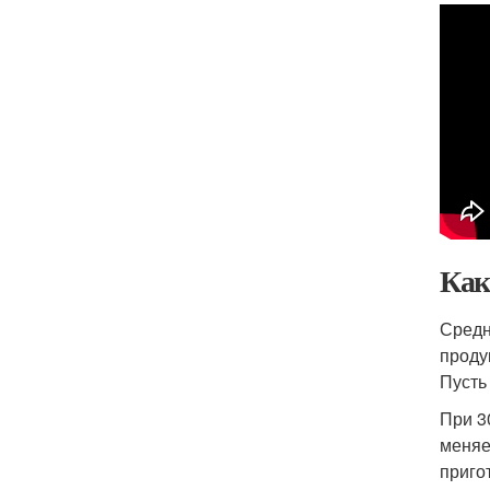
Как
Средн
проду
Пусть
При 3
меняе
приго