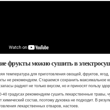
ие фрукты можно сушить в электросуш
яя температура для приготовления овощей, фруктов, ягод, 
кты не рекомендуем. Стараемся сохранить максимальное к
 запасы радуют не только вкусом, но и приносят пользу здо
0-40 градусах рекомендуем сушить лекарственные травы, 
т химический состав, поэтому духовка не подходит. В резу
товления лекарственных отваров, настоев.