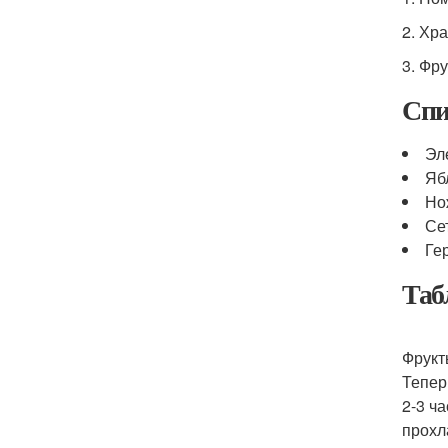
2. Хр
3. Фр
Спи
Эл
Яб
Но
Се
Ге
Таб
Фрукт
Тепер
2-3 ч
прохл