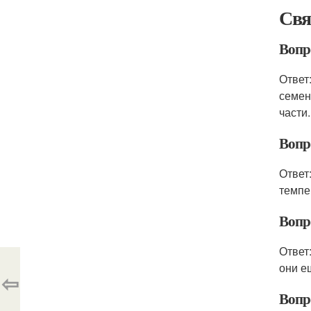
Свя
Вопр
Ответ
семен
части.
Вопр
Ответ
темпе
Вопр
Ответ
они е
⇦
Вопр