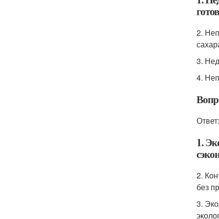
готов
2. Не
сахар
3. Не
4. Не
Вопр
Ответ
1. Эк
сэкон
2. Ко
без п
3. Эк
эколо