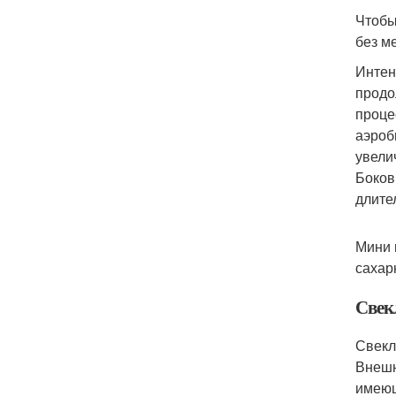
Чтобы
без м
Интен
продо
проце
аэроб
увели
Боков
длите
Мини 
сахар
Свек
Свекл
Внешн
имеющ