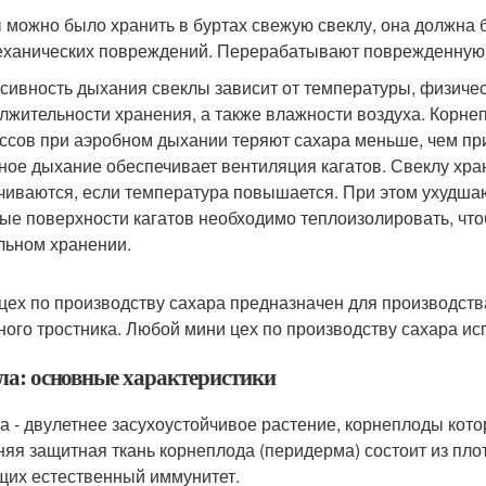
 можно было хранить в буртах свежую свеклу, она должна
еханических повреждений. Перерабатывают поврежденную 
сивность дыхания свеклы зависит от температуры, физичес
лжительности хранения, а также влажности воздуха. Корн
ссов при аэробном дыхании теряют сахара меньше, чем при
ное дыхание обеспечивает вентиляция кагатов. Свеклу хра
чиваются, если температура повышается. При этом ухудшаю
ые поверхности кагатов необходимо теплоизолировать, чт
льном хранении.
цех по производству сахара предназначен для производств
ного тростника. Любой мини цех по производству сахара ис
ла: основные характеристики
а - двулетнее засухоустойчивое растение, корнеплоды котор
яя защитная ткань корнеплода (перидерма) состоит из пло
их естественный иммунитет.