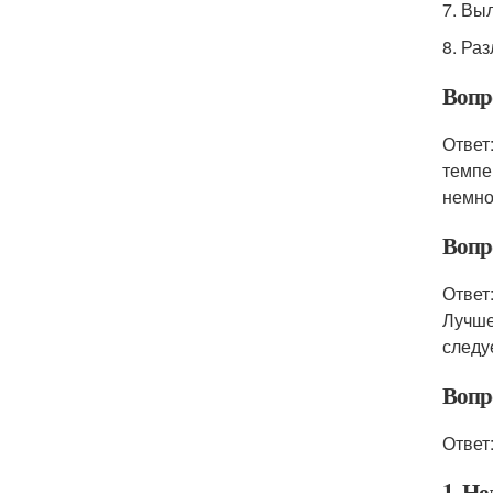
7. Вы
8. Ра
Вопро
Ответ
темпе
немног
Вопр
Ответ
Лучше
следу
Вопр
Ответ
1. Не