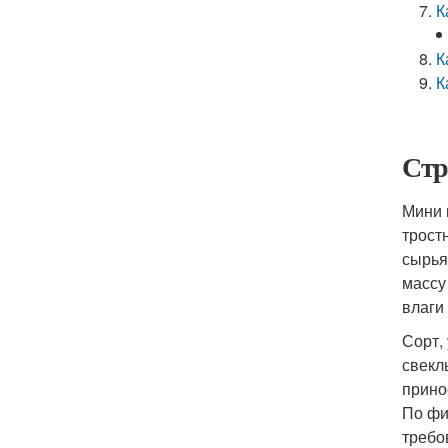
К
К
К
Стр
Мини 
трост
сырья
массу
влаги
Сорт,
свекл
прино
По фи
требо