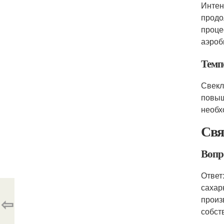
Интен
продо
проце
аэроб
Темп
Свекл
повыш
необх
Свя
Вопр
Ответ
сахар
⇦
произ
собст