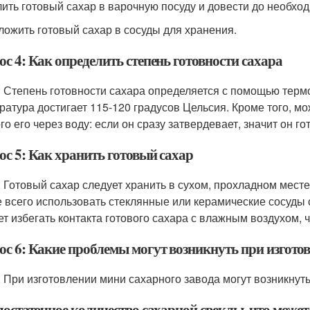
лить готовый сахар в варочную посуду и довести до необхо
зложить готовый сахар в сосуды для хранения.
с 4: Как определить степень готовности сахара
: Степень готовности сахара определяется с помощью термо
ратура достигает 115-120 градусов Цельсия. Кроме того, мо
о его через воду: если он сразу затвердевает, значит он го
ос 5: Как хранить готовый сахар
: Готовый сахар следует хранить в сухом, прохладном мест
 всего использовать стеклянные или керамические сосуды
ет избегать контакта готового сахара с влажным воздухом, 
ос 6: Какие проблемы могут возникнуть при изгото
: При изготовлении мини сахарного завода могут возникну
достаточное количество сахарной свеклы, что может