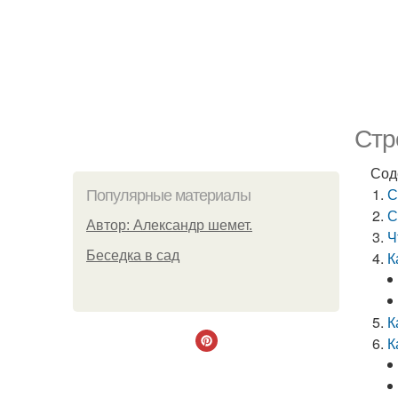
Стр
Сод
С
Популярные материалы
С
Автор: Александр шемет.
Ч
Беседка в сад
К
К
К