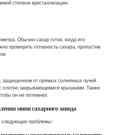
димой степени кристаллизации.
метра. Обычно сахар готов, когда его
жно проверить готовность сахара, пропустив
тов.
е, защищенном от прямых солнечных лучей.
 с плотно закрывающимися крышками. Также
чтобы он не потемнел.
влении мини сахарного завода
ть следующие проблемы:
 привести к недостаточному количеству