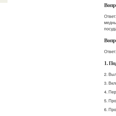
Вопр
Ответ
медны
посуд
Вопр
Ответ
1. По
2. Вы
3. Вк
4. Пе
5. Пр
6. Пр