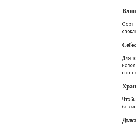
Влия
Сорт,
свекл
Себе
Для т
испол
соотв
Хран
Чтобы
без м
Дыха