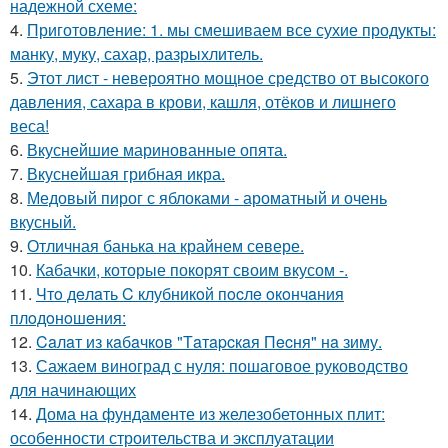
надежной схеме:
4.
Приготовление: 1. мы смешиваем все сухие продукты:
манку, муку, сахар, разрыхлитель.
5.
Этот лист - невероятно мощное средство от высокого
давления, сахара в крови, кашля, отёков и лишнего
веса!
6.
Вкуснейшие маринованные опята.
7.
Вкуснейшая грибная икра.
8.
Медовый пирог с яблоками - ароматный и очень
вкусный.
9.
Отличная банька на крайнем севере.
10.
Кабачки, которые покорят своим вкусом -.
11.
Чтo дeлaть C клубникoй пocлe oкoнчaния
плoдoнoшeния:
12.
Caлaт из кaбaчкoв "Тaтapcкaя Пecня" нa зиму.
13.
Сажаем виноград с нуля: пошаговое руководство
для начинающих
14.
Дома на фундаменте из железобетонных плит:
особенности строительства и эксплуатации