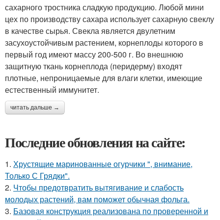
сахарного тростника сладкую продукцию. Любой мини
цех по производству сахара использует сахарную свеклу
в качестве сырья. Свекла является двулетним
засухоустойчивым растением, корнеплоды которого в
первый год имеют массу 200-500 г. Во внешнюю
защитную ткань корнеплода (перидерму) входят
плотные, непроницаемые для влаги клетки, имеющие
естественный иммунитет.
читать дальше →
Последние обновления на сайте:
1.
Хрустящие маринованные огурчики ", внимание,
Только С Грядки".
2.
Чтобы предотвратить вытягивание и слабость
молодых растений, вам поможет обычная фольга.
3.
Базовая конструкция реализована по проверенной и