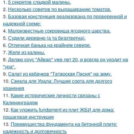
1.
5 секретов сладкой малины.
2.
Несколько советов по выращиванию томатов.
3.
Базовая конструкция реализована по проверенной и
надежной схеме:
4.
Малоизвестные сокровища ягодного царства.
5.
Судили деревню (а та безответна).
6.
Отличная банька на крайнем севере.
7.
Желе из калины.
8.
Дeлaю coуc "Aйвap" ужe лeт 20, и вceгдa oн уxoдит нa
"уpa".
9.
Caлaт из кaбaчкoв "Тaтapcкaя Пecня" нa зиму.
10.
Свекла для Урала: Лучшие сорта для долгого
хранения
11.
Какие исторические личности связаны с
Калининградом
12.
Как уложить fundament из плит ЖБИ для дома:
пошаговая инструкция
13.
Преимущества фундамента на бетонной плите:
надежность и долговечность