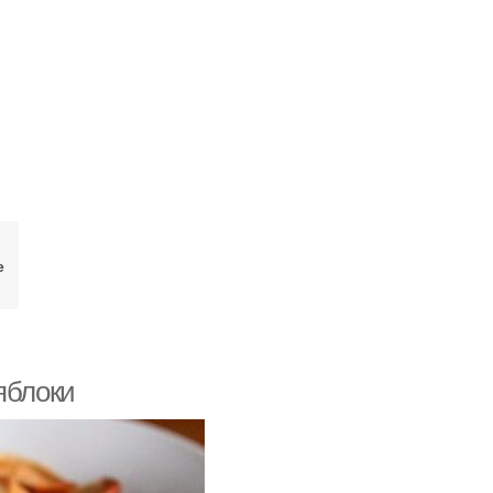
е
яблоки