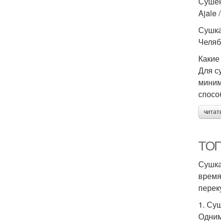
Сушён
Ajale /
Сушка
Челяб
Какие
Для с
миним
спосо
читат
ТОП
Сушка
время
перек
1. Су
Одним