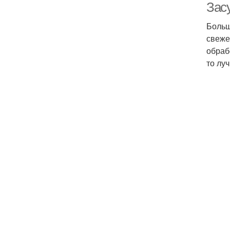
Зас
Больш
свеже
обраб
то лу