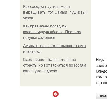
Как соседка научила меня
выращивать "тот Самый" пушистый
укроп.
Как правильно посадить
колоновидную яблоню. Правила
покупки саженцев
Аммиак - ваш секрет пышного лука
и чеснока!
Недав
Всем привет! Баня - это наша
займё
страсть, но вот таскаться по гостям
блюдо
как-то уже надоело.
компо
стран
читат