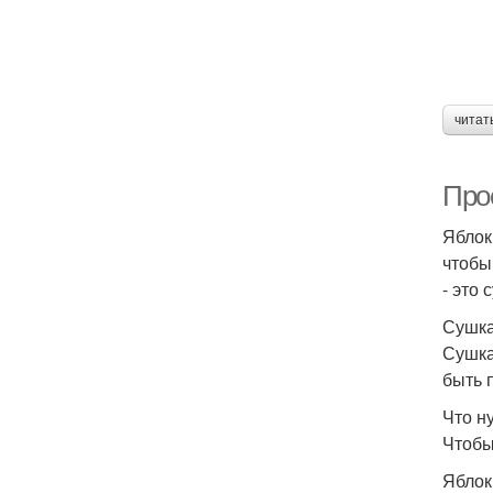
читат
Про
Яблок
чтобы
- это 
Сушка
Сушка
быть 
Что н
Чтобы
Яблок