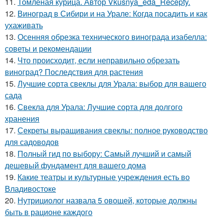
11.
Томлёная курица. Автор Vkusnya_eda_Recepty.
12.
Виноград в Сибири и на Урале: Когда посадить и как
ухаживать
13.
Осенняя обрезка технического винограда изабелла:
советы и рекомендации
14.
Что происходит, если неправильно обрезать
виноград? Последствия для растения
15.
Лучшие сорта свеклы для Урала: выбор для вашего
сада
16.
Свекла для Урала: Лучшие сорта для долгого
хранения
17.
Секреты выращивания свеклы: полное руководство
для садоводов
18.
Полный гид по выбору: Самый лучший и самый
дешевый фундамент для вашего дома
19.
Какие театры и культурные учреждения есть во
Владивостоке
20.
Нутрициолог назвала 5 овощей, которые должны
быть в рационе каждого