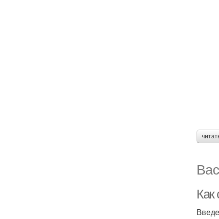
читат
Вас
Как
Введ