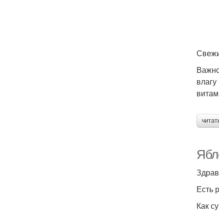
Свежи
Важно
влагу
витам
читат
Ябл
Есть 
Как с