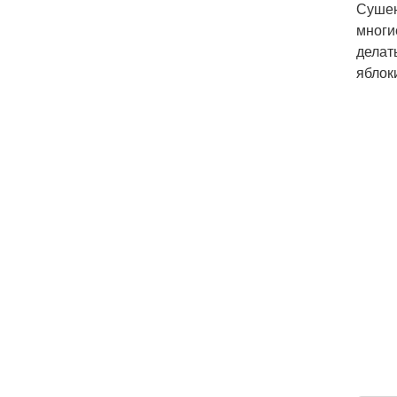
Сушен
многи
делат
яблок