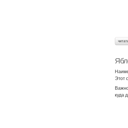
читат
Ябл
Наиме
Этот 
Важно
куда 