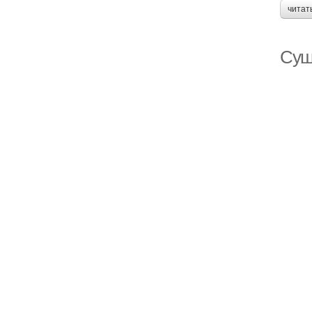
читат
Суш