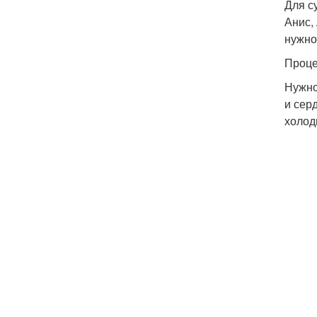
Для с
Анис,
нужно
Проце
Нужно
и сер
холод