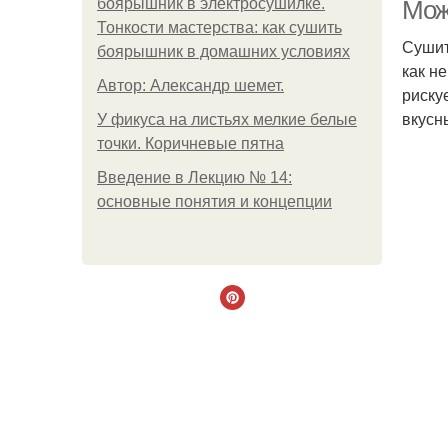
боярышник в электросушилке.
Мож
Тонкости мастерства: как сушить
Сушит
боярышник в домашних условиях
как н
Автор: Александр шемет.
риску
вкусн
У фикуса на листьях мелкие белые
точки. Коричневые пятна
Введение в Лекцию № 14:
основные понятия и концепции