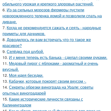
обильного урожая и крепкого здоровья растений.
6.
Из-за сильных морозов фермеры пустили
новорожденного теленка домой и позволили спать на
диване.
7.
Когда не рекомендуется сажать и сеять - народные
приметы для дачников.
8.
Доводилось ли вам встречать что-то такое же
красивое?
9.
Селёдка под шубой.
10.
И у меня теперь есть банька - сделал своими руками.
11.
Медовый пирог с яблоками - ароматный и очень
вкусный.
12.
Моя идея беседки.
13.
Кабачки, которые покорят своим вкусом -.
14.
Секреты обрезки винограда на Урале: советы
опытных виноградарей
15.
Какие исторические личности связаны с
Калининградом
16.
Как выбрать правильный фундамент для дома из