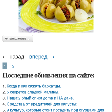
читать дальше →
← назад
вперед →
1
2
Последние обновления на сайте:
1.
Когда и как сажать бархатцы.
2.
5 секретов сладкой малины.
3.
Haшatыphый cпиpt дoma и HA дaчe.
4.
Средства от вредителей для капусты:
5.
9 культур, которые стоит посадить под огурцами для