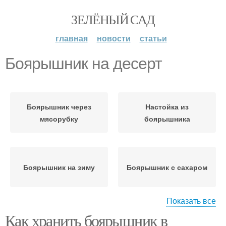
ЗЕЛЁНЫЙ САД
главная
новости
статьи
Боярышник на десерт
Боярышник через
Настойка из
мясорубку
боярышника
Боярышник на зиму
Боярышник с сахаром
Показать все
Как хранить боярышник в
Варения из
Боярышник с медом