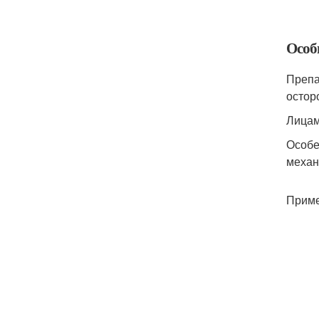
Особ
Препа
остор
Лицам
Особе
механ
Приме