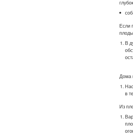
глубо
соб
Если 
плоды
В д
обс
ост
Дома 
Нас
в т
Из пл
Вар
пло
ого