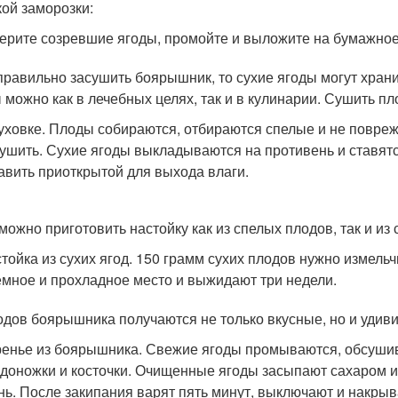
кой заморозки:
ерите созревшие ягоды, промойте и выложите на бумажное
правильно засушить боярышник, то сухие ягоды могут храни
 можно как в лечебных целях, так и в кулинарии. Сушить 
уховке. Плоды собираются, отбираются спелые и не повреж
ушить. Сухие ягоды выкладываются на противень и ставятс
авить приоткрытой для выхода влаги.
можно приготовить настойку как из спелых плодов, так и и
тойка из сухих ягод. 150 грамм сухих плодов нужно измель
емное и прохладное место и выжидают три недели.
одов боярышника получаются не только вкусные, но и удиви
енье из боярышника. Свежие ягоды промываются, обсушив
доножки и косточки. Очищенные ягоды засыпают сахаром из
нь. После закипания варят пять минут, выключают и накр