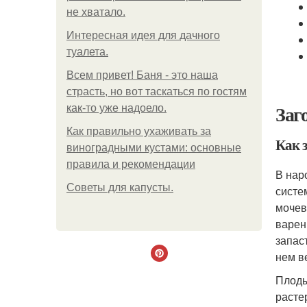
не хватало.
Интересная идея для дачного
туалета.
Всем привет! Баня - это наша
страсть, но вот таскаться по гостям
Заг
как-то уже надоело.
Как правильно ухаживать за
Как 
виноградными кустами: основные
правила и рекомендации
В нар
Советы для капусты.
систе
мочев
варен
запас
нем в
Плоды
расте