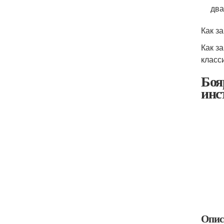
два
Как з
Как з
класс
Боя
инс
Опис