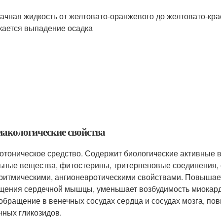
ачная жидкость от желтовато-оранжевого до желтовато-крас
кается выпадение осадка
акологические свойства
отоническое средство. Содержит биологические активные 
ьные вещества, фитостерины, тритерпеновые соединения, о
ритмическими, ангионевротическими свойствами. Повышает
щения сердечной мышцы, уменьшает возбудимость миокарда
обращение в венечных сосудах сердца и сосудах мозга, по
чных гликозидов.