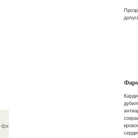
Прозр
допус
Фарм
Карди
дубил
антиа
сокра
⇦
крово
серде