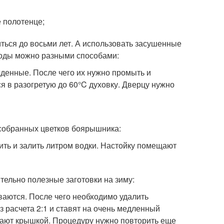
 полотенце;
ться до восьми лет. А использовать засушенные
плоды можно разными способами:
денные. После чего их нужно промыть и
я в разогретую до 60°C духовку. Дверцу нужно
з собранных цветков боярышника:
чить и залить литром водки. Настойку помещают
тельно полезные заготовки на зиму:
аются. После чего необходимо удалить
 расчета 2:1 и ставят на очень медленный
ывают крышкой. Процедуру нужно повторить еще