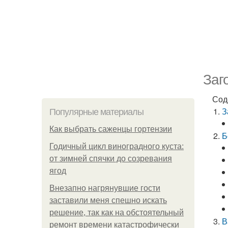
Заг
Сод
З
Популярные материалы
Как выбрать саженцы гортензии
Б
Годичный цикл виноградного куста:
от зимней спячки до созревания
ягод
Внезапно нагрянувшие гости
заставили меня спешно искать
решение, так как на обстоятельный
В
ремонт времени катастрофически