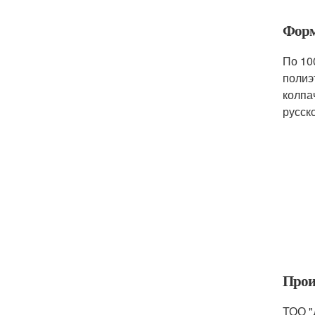
Форм
По 10
полиэ
колпа
русск
Прои
ТОО "Д