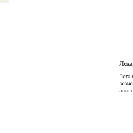
Лека
Потен
возмо
алког