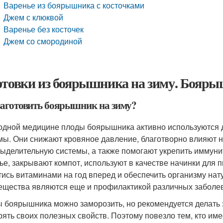
Варенье из боярышника с косточками
Джем с клюквой
Варенье без косточек
Джем со смородиной
отовки из боярышника на зиму. Бояры
заготовить боярышник на зиму?
одной медицине плоды боярышника активно используются д
мы. Они снижают кровяное давление, благотворно влияют 
ыделительную системы, а также помогают укрепить иммунит
ье, закрывают компот, используют в качестве начинки для 
тись витаминами на год вперед и обеспечить организму нат
ещества являются еще и профилактикой различных заболе
 боярышника можно заморозить, но рекомендуется делать э
рять своих полезных свойств. Поэтому повезло тем, кто им