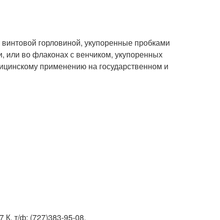
 винтовой горловиной, укупоренные пробками
или во флаконах с венчиком, укупоренных
ицинскому применению на государственном и
 К, т/ф: (727)383-95-08.