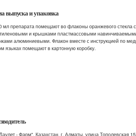
а выпуска и упаковка
0 мл препарата помещают во флаконы оранжевого стекла с
тиленовыми и крышками пластмассовыми навинчиваемыми, 
чками алюминиевыми. Флакон вместе с инструкцией по мед
ом языках помещают в картонную коробку.
зводитель
аулет - Фарм", Казахстан, г. Алматы, улица Тополевская 157