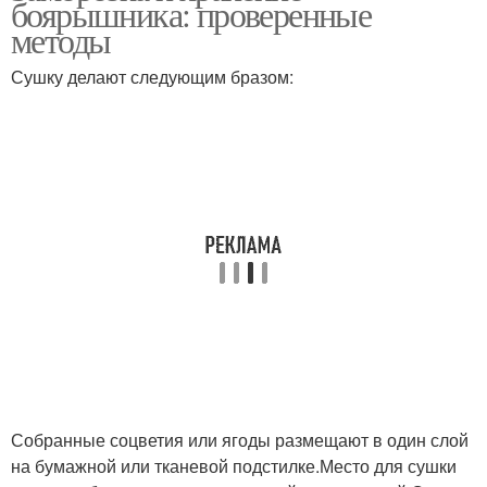
боярышника: проверенные
методы
Сушку делают следующим бразом:
Боярышник перед
Боярышник с медом
употреблением
Боярышник с сахаром
Сушеный боярышник
Рецепты из
Боярышник без варки
боярышника
Собранные соцветия или ягоды размещают в один слой
на бумажной или тканевой подстилке.Место для сушки