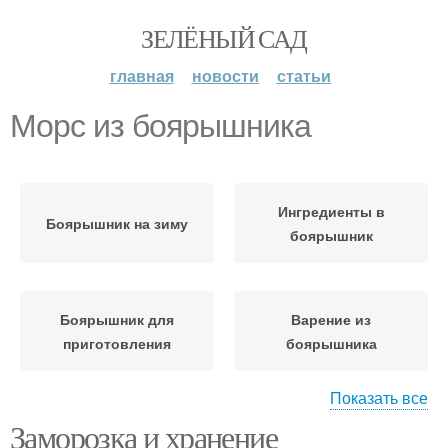
ЗЕЛЁНЫЙ САД
главная
новости
статьи
Морс из боярышника
Ингредиенты в
Боярышник на зиму
боярышник
Боярышник для
Варение из
приготовления
боярышника
Показать все
Заморозка и хранение
Компот из боярышника
Пирог с боярышником