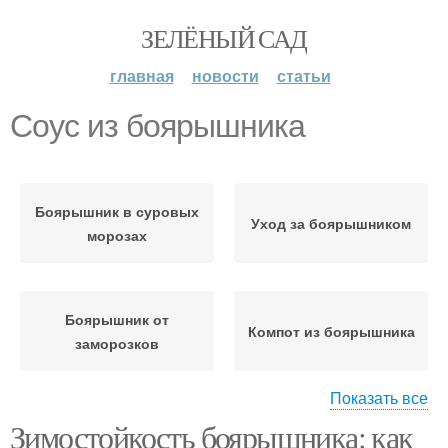
ЗЕЛЁНЫЙ САД
главная
новости
статьи
Соус из боярышника
Боярышник в суровых
Уход за боярышником
морозах
Боярышник от
Компот из боярышника
заморозков
Показать все
Зимостойкость боярышника: как
Пирог из боярышника
Боярышник на зиму