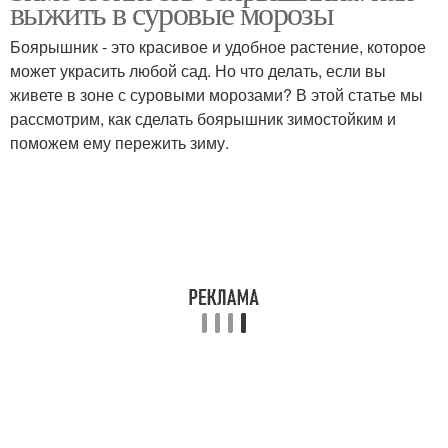
выжить в суровые морозы
Боярышник - это красивое и удобное растение, которое
может украсить любой сад. Но что делать, если вы
Боярышник по
живете в зоне с суровыми морозами? В этой статье мы
Сироп из боярышника
правилам
рассмотрим, как сделать боярышник зимостойким и
поможем ему пережить зиму.
Настойка из
Боярышник через
боярышника
мясорубку
Варение из
Варения из
боярышника
боярышника
Сок из боярышника