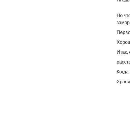
Но чт
замор
Перво
Хорош
Итак,
расст
Когда
Храня