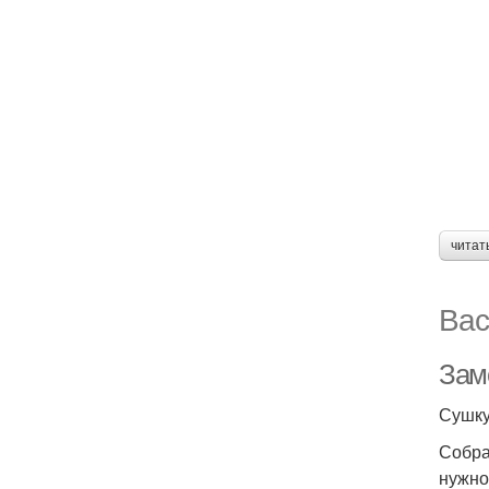
читат
Вас
Зам
Сушку
Собра
нужно