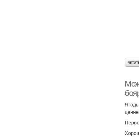
читат
Мож
боя
Ягоды
ценне
Перво
Хорош