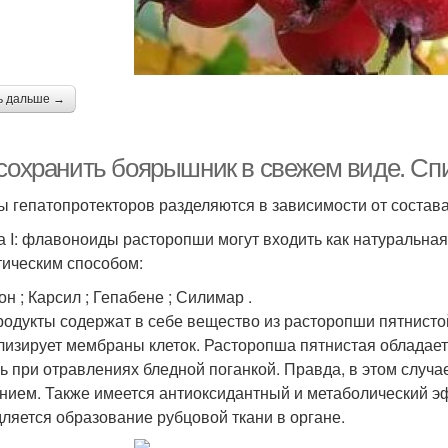
ь дальше →
 сохранить боярышник в свежем виде. Сп
ы гепатопротекторов разделяются в зависимости от состава
а I: флавоноиды расторопши могут входить как натуральная
тическим способом:
н ; Карсил ; Гепабене ; Силимар .
родукты содержат в себе вещество из расторопши пятнисто
лизирует мембраны клеток. Расторопша пятнистая обладае
ь при отравлениях бледной поганкой. Правда, в этом слу
нием. Также имеется антиоксидантный и метаболический эф
ляется образование рубцовой ткани в органе.