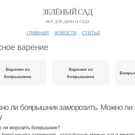
ЗЕЛЁНЫЙ САД
всё для дачи и сада
главная
новости
статьи
сное варение
Варение из
Варения из
Боярыш
боярышника
боярышника
но ли боярышник заморозить. Можно ли
у
 ли морозить боярышник?
 боярышника заморозить, естественно, можно, как и другие