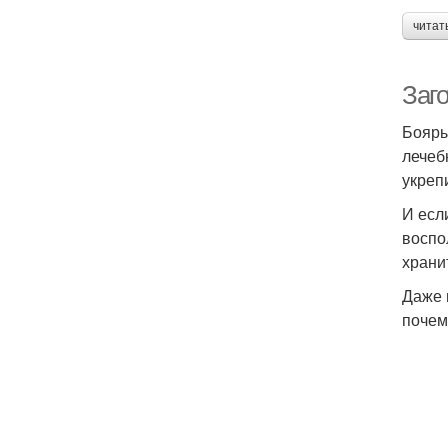
читат
Заг
Бояры
лечеб
укреп
И есл
воспо
храни
Даже 
почем