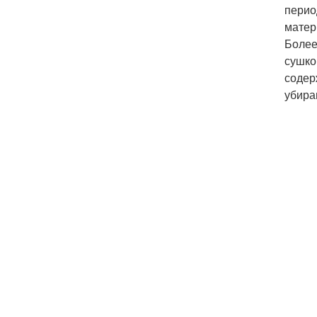
перио
матер
Более
сушко
содер
убира