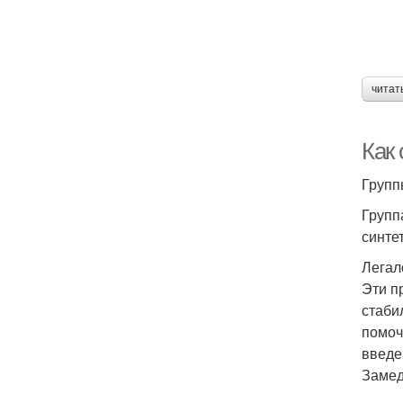
читат
Как
Групп
Групп
синте
Легало
Эти п
стаби
помоч
введе
Замед