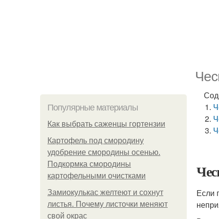
Чес
Сод
Ч
Популярные материалы
Ч
Как выбрать саженцы гортензии
Ч
Картофель под смородину
удобрение смородины осенью.
Подкормка смородины
Чес
картофельными очистками
Если 
Замиокулькас желтеют и сохнут
непри
листья. Почему листочки меняют
свой окрас