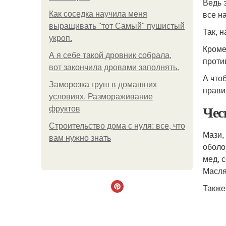
Ведь 
все н
Как соседка научила меня
выращивать "тот Самый" пушистый
Так, 
укроп.
Кроме
А я себе такой дровник собрала,
проти
вот закончила дровами заполнять.
А что
Заморозка груш в домашних
правил
условиях. Размораживание
Чес
фруктов
Строительство дома с нуля: все, что
Мази,
вам нужно знать
оболо
мед, 
Масля
Также