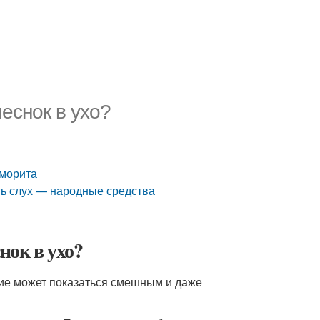
чеснок в ухо?
йморита
ть слух — народные средства
нок в ухо?
твие может показаться смешным и даже