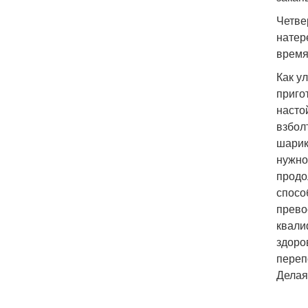
Четве
натер
время
Как у
приго
насто
взбол
шарик
нужно
продо
спосо
прево
квали
здоро
переп
Делая