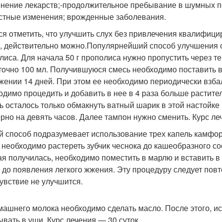
нение лекарств;-продолжительное пребывание в шумных п
стные изменения; врожденные заболевания.
ся отметить, что улучшить слух без привлечения квалифиц
, действительно можно.Популярнейший способ улучшения 
лиса. Для начала 50 г прополиса нужно пропустить через те
точно 100 мл. Получившуюся смесь необходимо поставить в
жении 14 дней. При этом ее необходимо периодически взбал
одимо процедить и добавить в нее в 4 раза больше растите
ь осталось только обмакнуть ватный шарик в этой настойке
рно на девять часов. Далее тампон нужно сменить. Курс л
й способ подразумевает использование трех капель камфор
, необходимо растереть зубчик чеснока до кашеобразного со
ая получилась, необходимо поместить в марлю и вставить в
 до появления легкого жжения. Эту процедуру следует повт
увствие не улучшится.
машнего молока необходимо сделать масло. После этого, и
ывать в уши. Курс лечения — 30 суток.