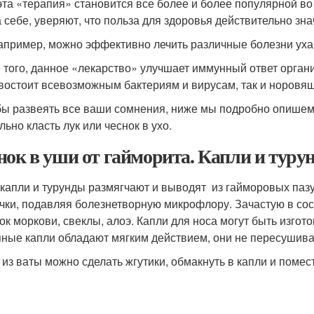
эта «терапия» становится все более и более популярной во
а себе, уверяют, что польза для здоровья действительно зна
например, можно эффективно лечить различные болезни ух
 того, данное «лекарство» улучшает иммунный ответ органи
востоит всевозможным бактериям и вирусам, так и норовящ
бы развеять все ваши сомнения, ниже мы подробно опишем 
ьно класть лук или чеснок в ухо.
нок в уши от гайморита. Капли и туру
 капли и турунды размягчают и выводят из гайморовых паз
чки, подавляя болезнетворную микрофлору. Зачастую в соста
сок моркови, свеклы, алоэ. Капли для носа могут быть изго
ные капли обладают мягким действием, они не пересушив
 из ваты можно сделать жгутики, обмакнуть в капли и помест