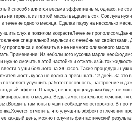
ртый способ является весьма эффективным, однако, не со
еть на терке, а из тертой массы выдавить сок. Сок лука нуж
 в течение одного месяца. Сделав паузу на несколько месяц
лучшить слух в пожилом возрастеЛечение прополисом.Данн
товление специальной эмульсии с лечебными свойствами. Д
йку прополиса и добавить в нее немного оливкового масла
тать.Применение: Из небольшого кусочка марли необходимо
и нужно смочить в этой настойке и отжать избыток жидкост
 ввести в уши больного на 36 часов. Такие процедуры нужн
лжительность курса не должна превышать 12 дней. За это в
б позволяет улучшить работоспособность, настроение и да
сходный эффект. Правда, перед процедурами будет не лиш
фицированного медика. Ведь самостоятельное лечение туг
вья.Вводить тампоны в уши необходимо осторожно. В прот
онка.Хочется отметить, что улучшить эффект от лечения пр
 ее каждый день, можно получить фантастический результат