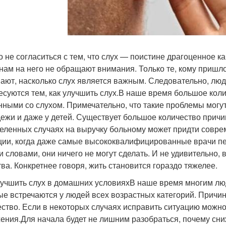
о не согласиться с тем, что слух — поистине драгоценное к
нам на него не обращают внимания. Только те, кому пришло
ают, насколько слух является важным. Следовательно, люди
есуются тем, как улучшить слух.В наше время большое кол
нными со слухом. Примечательно, что такие проблемы могут 
ежи и даже у детей. Существует большое количество причин
еленных случаях на выручку больному может придти совре
ции, когда даже самые высококвалифицированные врачи п
 словами, они ничего не могут сделать. И не удивительно, в
тва. Конкретнее говоря, жить становится гораздо тяжелее.
лучшить слух в домашних условияхВ наше время многим лю
ые встречаются у людей всех возрастных категорий. Причин
ство. Если в некоторых случаях исправить ситуацию можно
ения.Для начала будет не лишним разобраться, почему сн