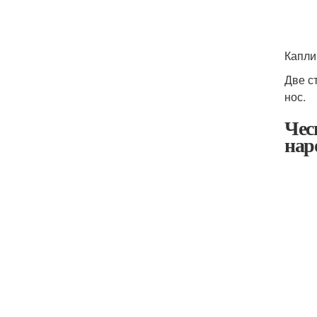
Капли
Две с
нос.
Чес
нар