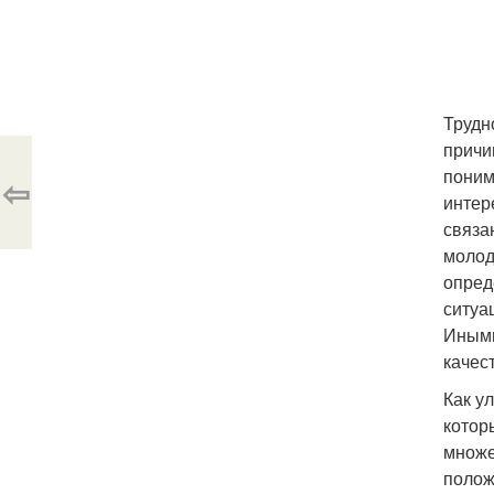
Трудн
причи
поним
⇦
интер
связа
молод
опред
ситуа
Иными
качес
Как у
котор
множе
полож