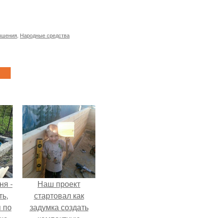
чшения
,
Народные средства
ня -
Наш проект
ть,
стартовал как
я по
задумка создать