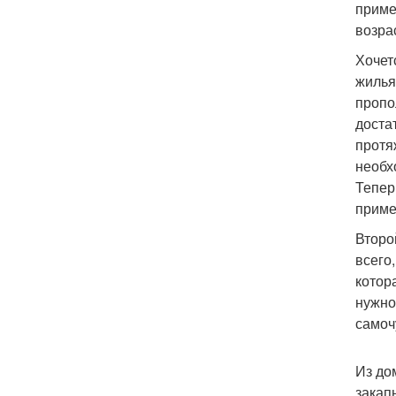
приме
возра
Хочет
жилья
пропо
доста
протя
необх
Тепер
приме
Второ
всего
котор
нужно
самоч
Из до
закап