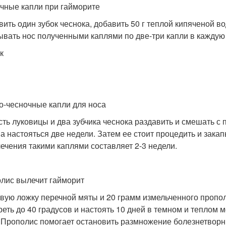
чные капли при гайморите
вить один зубок чеснока, добавить 50 г теплой кипяченой вод
ывать нос полученными каплями по две-три капли в каждую
к
о-чесночные капли для носа
асть луковицы и два зубчика чеснока раздавить и смешать с
а настояться две недели. Затем ее стоит процедить и зака
лечения такими каплями составляет 2-3 недели.
лис вылечит гайморит
вую ложку перечной мяты и 20 грамм измельченного прополи
реть до 40 градусов и настоять 10 дней в темном и теплом 
. Прополис помогает остановить размножение болезнетворны