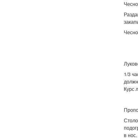
Чесно
Разда
закап
Чесно
Луков
1/3 ч
должн
Курс 
Пропо
Столо
подог
в нос