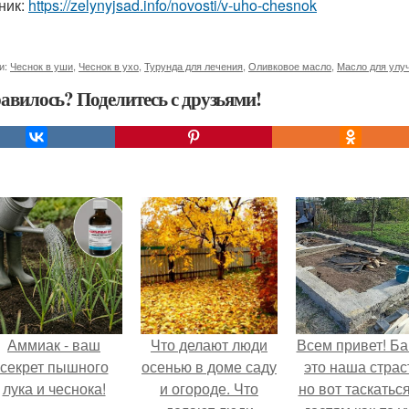
ник:
https://zelynyjsad.info/novosti/v-uho-chesnok
и:
Чеснок в уши
,
Чеснок в ухо
,
Турунда для лечения
,
Оливковое масло
,
Масло для улу
авилось? Поделитесь с друзьями!
Аммиак - ваш
Что делают люди
Всем привет! Ба
секрет пышного
осенью в доме саду
это наша страс
лука и чеснока!
и огороде. Что
но вот таскатьс