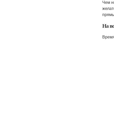
Чем н
желат
прямы
На в
Время