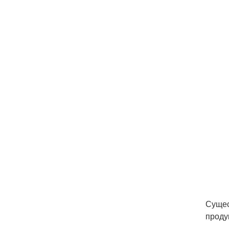
Сущес
проду