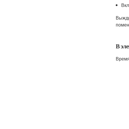
Вкл
Выжди
помен
В эл
Время 