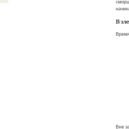
сморщ
начин
В эле
Время 
Вне з