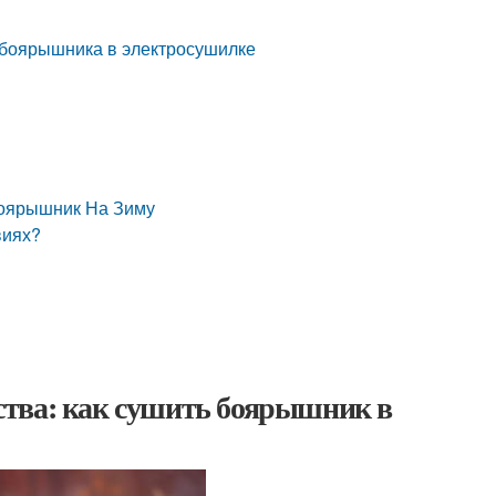
 боярышника в электросушилке
Боярышник На Зиму
виях?
ства: как сушить боярышник в