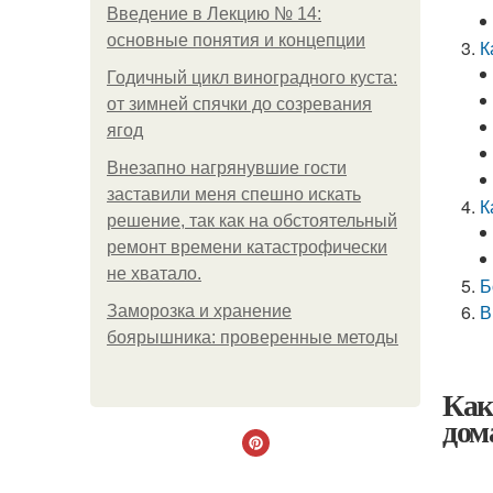
Введение в Лекцию № 14:
основные понятия и концепции
К
Годичный цикл виноградного куста:
от зимней спячки до созревания
ягод
Внезапно нагрянувшие гости
заставили меня спешно искать
К
решение, так как на обстоятельный
ремонт времени катастрофически
не хватало.
Б
В
Заморозка и хранение
боярышника: проверенные методы
Как
дом