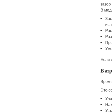
зазор
В мод
Зас
исп
Рас
Раз
Про
Уме
Если 
В аэ
Время 
Это с
Уло
Нак
Уст