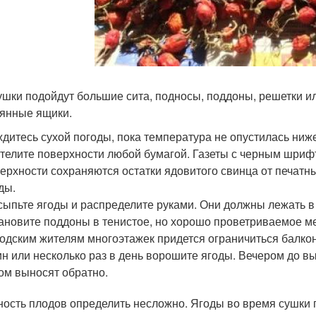
ушки подойдут большие сита, подносы, поддоны, решетки и
янные ящики.
дитесь сухой погоды, пока температура не опустилась ниже
телите поверхности любой бумагой. Газеты с черным шрифт
ерхности сохраняются остатки ядовитого свинца от печатн
ды.
ыпьте ягоды и распределите руками. Они должны лежать в 
ановите поддоны в тенистое, но хорошо проветриваемое ме
одским жителям многоэтажек придется ограничиться балко
н или несколько раз в день ворошите ягоды. Вечером до в
ом выносят обратно.
ность плодов определить несложно. Ягоды во время сушки 