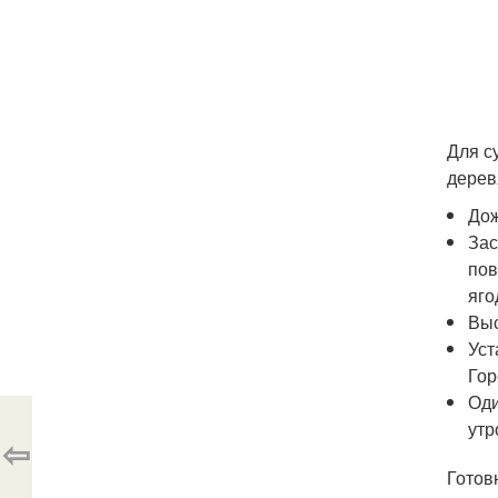
Для с
дерев
Дож
Зас
пов
яго
Выс
Уст
Гор
Оди
утр
⇦
Готов