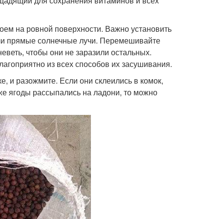
 щадящий для сохранения витаминов и всех
лоем на ровной поверхности. Важно установить
али прямые солнечные лучи. Перемешивайте
неветь, чтобы они не заразили остальных.
лагоприятно из всех способов их засушивания.
е, и разожмите. Если они склеились в комок,
 же ягоды рассыпались на ладони, то можно