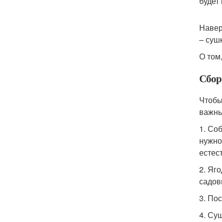
будет
Навер
– суш
О том
Сбор 
Чтобы
важны
1. Со
нужно
естес
2. Яг
садов
3. По
4. Су