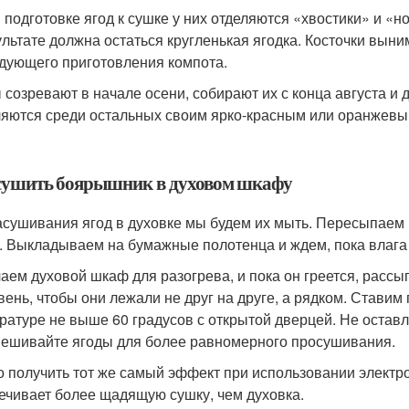
и подготовке ягод к сушке у них отделяются «хвостики» и «н
ультате должна остаться кругленькая ягодка. Косточки выним
дующего приготовления компота.
 созревают в начале осени, собирают их с конца августа и
яются среди остальных своим ярко-красным или оранжевым 
сушить боярышник в духовом шкафу
асушивания ягод в духовке мы будем их мыть. Пересыпаем
. Выкладываем на бумажные полотенца и ждем, пока влага 
аем духовой шкаф для разогрева, и пока он греется, рассы
вень, чтобы они лежали не друг на друге, а рядком. Ставим
ратуре не выше 60 градусов с открытой дверцей. Не остав
ешивайте ягоды для более равномерного просушивания.
 получить тот же самый эффект при использовании электро
ечивает более щадящую сушку, чем духовка.