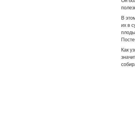
Он бо
полез
В это
их в 
плоды
Посте
Как у
значи
собир