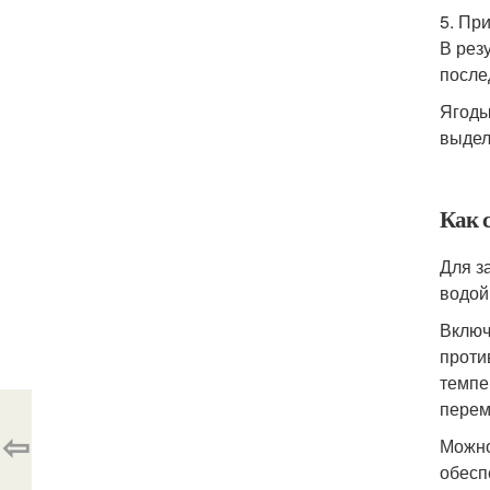
5. Пр
В рез
после
Ягоды
выдел
Как 
Для з
водой
Включ
проти
темпе
перем
⇦
Можно
обесп