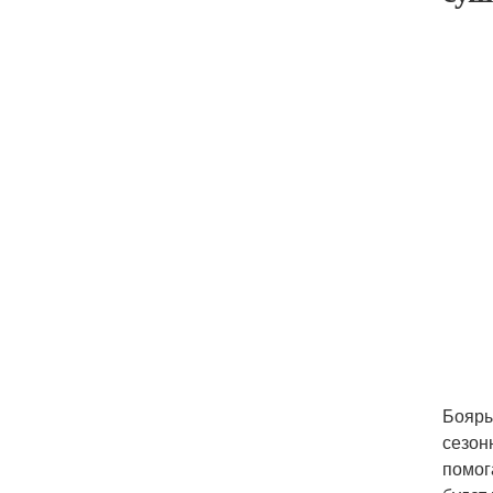
Бояры
сезон
помог