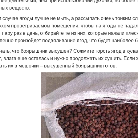
лее длительный, чем при использовании духовки, но более
ных веществ.
м случае ягоды лучше не мыть, а рассыпать очень тонким с
сухом проветриваемом помещении, чтобы на ягоды не пад
 пару раз в день, отбирайте те из них, которые начали плес
пенно произойдет подвяливание ягод, что будет наиболее б
знать, что боярышник высушен? Сожмите горсть ягод в кулак
т, влага еще осталась и нужно продолжать их сушить. Если
ать их в мешочки – высушенный боярышник готов.