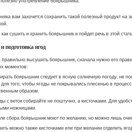
 полезно употребление боярышника.
няка вам захочется сохранить такой полезный продукт на з
кой.
, как сушить и хранить боярышник и пойдет речь в этой стать
и подготовка ягод
 правильно высушить боярышник, сначала нужно его правил
х моментов:
бирать боярышник следует в ясную солнечную погоду, не по
 для того, чтобы ягоды не покрывались плесенью в процесс
твенным образом.
оды с веток собирайте не поштучно, а кисточками. Для удоб
ыми ножницами.
сле сбора боярышник моют по желанию, но можно лишь очист
шить можно также кисточками или при желании отделить яго