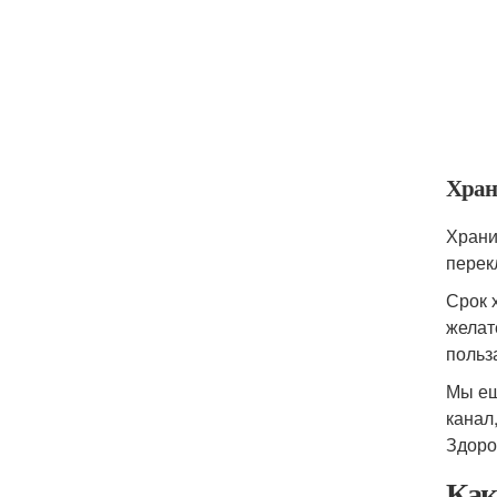
Хран
Храни
перек
Срок 
желат
польз
Мы ещ
канал
Здоро
Как