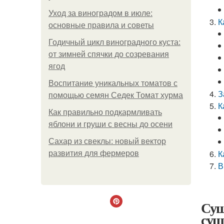
Уход за виноградом в июле:
К
основные правила и советы
Годичный цикл виноградного куста:
от зимней спячки до созревания
ягод
Воспитание уникальных томатов с
З
помощью семян Седек Томат хурма
К
Как правильно подкармливать
яблони и груши с весны до осени
Сахар из свеклы: новый вектор
К
развития для фермеров
В
Суш
суш