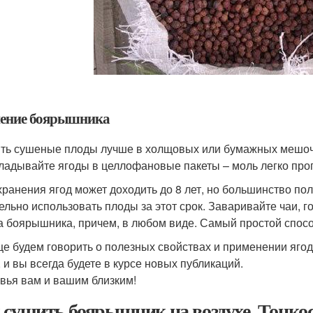
ение боярышника
ть сушеные плоды лучше в холщовых или бумажных мешочка
ладывайте ягоды в целлофановые пакеты – моль легко прогр
хранения ягод может доходить до 8 лет, но большинство пол
ельно использовать плоды за этот срок. Заваривайте чаи, го
а боярышника, причем, в любом виде. Самый простой способ
е будем говорить о полезных свойствах и применении ягод
, и вы всегда будете в курсе новых публикаций.
вья вам и вашим близким!
 сушить боярышник на воздухе. Тонкос