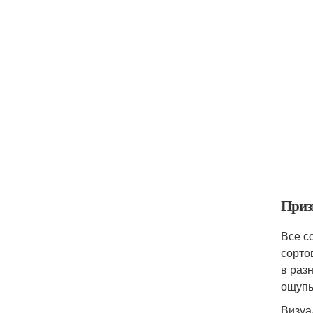
Призн
Все с
сорто
в раз
ощупь
Визуа