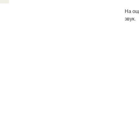
На ощ
звук.