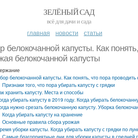
ЗЕЛЁНЫЙ САД
всё для дачи и сада
главная
новости
статьи
р белокочанной капусты. Как понять
жая белокочанной капусты
ержание
бор белокочанной капусты. Как понять, что пора проводить
Признаки того, что пора убирать капусту с грядки
ак хранить капусту. Места и способы
огда убирать капусту в 2019 году. Когда убирать белокочанн
огда нужно срезать белокочанную капусту. Уборка белокоча
Когда убирать капусту на хранение
Основные правила сбора урожая
ремя уборки капусты. Когда убирать капусту с грядки по л
Самые благоприятные дни для уборки капусты в средней 