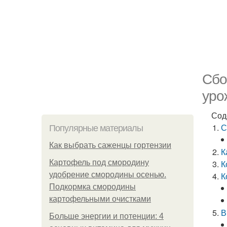
Сбо
уро
Сод
С
Популярные материалы
Как выбрать саженцы гортензии
К
Картофель под смородину
К
удобрение смородины осенью.
К
Подкормка смородины
картофельными очистками
В
Больше энергии и потенции: 4