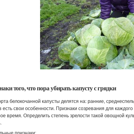
аки того, что пора убирать капусту с грядки
орта белокочанной капусты делятся на: ранние, среднеспелы
в есть свои особенности. Признаки созревания для каждого 
ное время. Определить степень зрелости такой овощной ку
.
льные признаки: