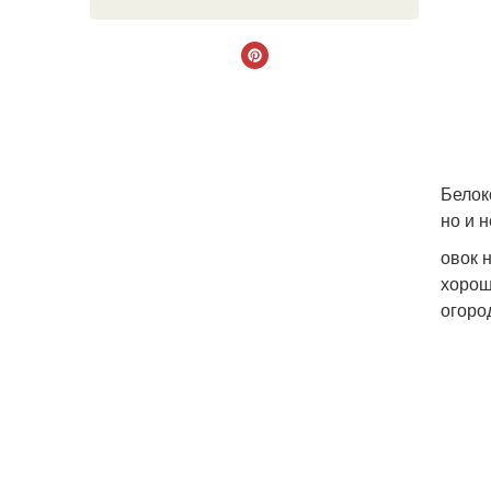
Белок
но и 
овок 
хорош
огоро