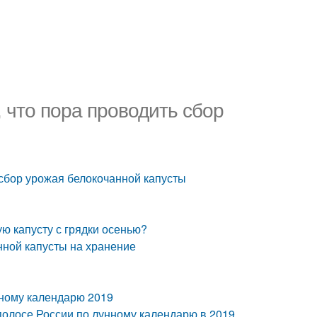
, что пора проводить сбор
 сбор урожая белокочанной капусты
ую капусту с грядки осенью?
нной капусты на хранение
унному календарю 2019
полосе России по лунному календарю в 2019