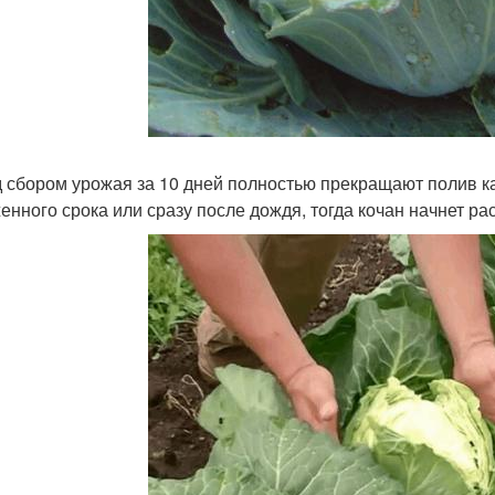
 сбором урожая за 10 дней полностью прекращают полив к
енного срока или сразу после дождя, тогда кочан начнет ра