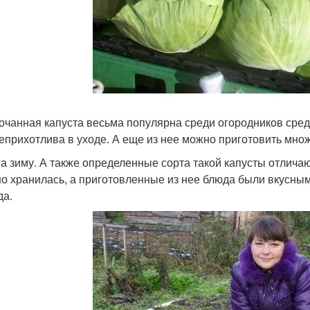
очанная капуста весьма популярна среди огородников средни
неприхотлива в уходе. А еще из нее можно приготовить множ
на зиму. А также определенные сорта такой капусты отлича
о хранилась, а приготовленные из нее блюда были вкусными
да.