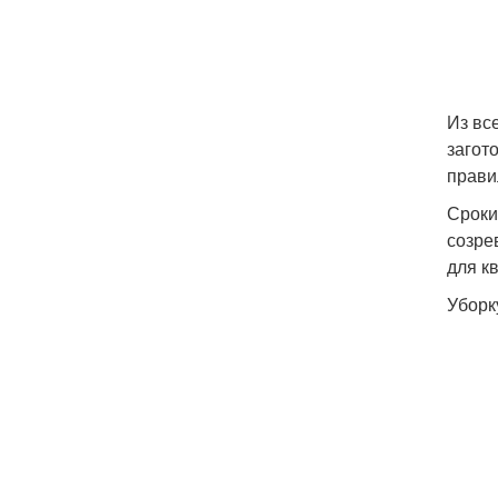
Из вс
загот
прави
Сроки
созре
для к
Уборк