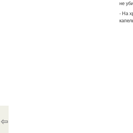
не уб
- На 
капел
⇦