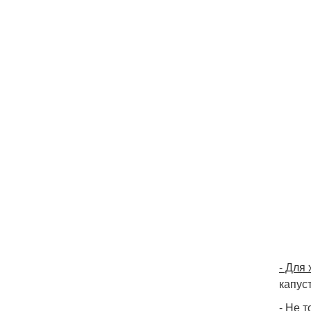
- Для
капус
- Не 