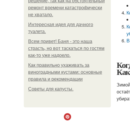
решение, так как на обстоятельный
ремонт времени катастрофически
К
не хватало.
Интересная идея для дачного
К
туалета.
у
В
Всем привет! Баня - это наша
страсть, но вот таскаться по гостям
как-то уже надоело.
Ког
Как правильно ухаживать за
Как
виноградными кустами: основные
правила и рекомендации
Зимой
Советы для капусты.
остаё
убира