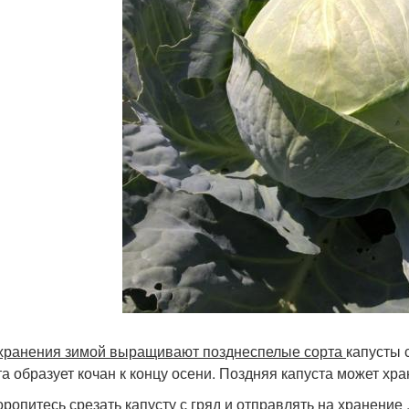
 хранения зимой выращивают позднеспелые сорта
капусты 
та образует кочан к концу осени. Поздняя капуста может хр
торопитесь срезать капусту с гряд и отправлять на хранение