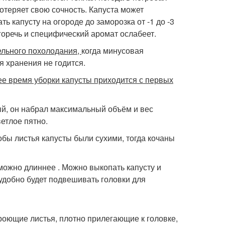
потеряет свою сочность. Капуста может
ь капусту на огороде до заморозка от -1 до -3
 горечь и специфический аромат ослабеет.
тельного похолодания,
когда минусовая
 хранения не годится.
ее время уборки капусты приходится с первых
ый, он набрал максимальный объём и вес
етлое пятно.
обы листья капусты были сухими, тогда кочаны
 можно длиннее . Можно выкопать капусту и
 удобно будет подвешивать головки для
роющие листья, плотно прилегающие к головке,