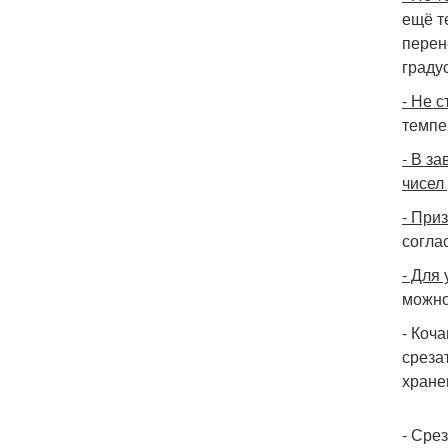
ещё т
перен
граду
- Не 
темпе
- В з
чисел
- При
согла
- Для
можно
- Коч
среза
хране
- Сре