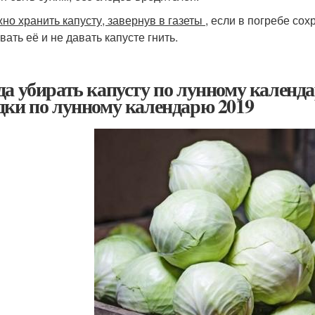
жно хранить капусту, завернув в газеты
, если в погребе со
ать её и не давать капусте гнить.
да убирать капусту по лунному календа
дки по лунному календарю 2019