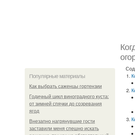
Ког
ого
Сод
К
Популярные материалы
Как выбрать саженцы гортензии
К
Годичный цикл виноградного куста:
от зимней спячки до созревания
ягод
К
Внезапно нагрянувшие гости
заставили меня спешно искать