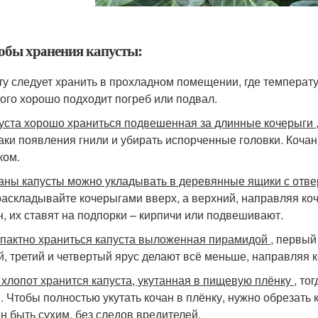
обы хранения капусты:
ту следует хранить в прохладном помещении, где температур
того хорошо подходит погреб или подвал.
пуста хорошо храниться подвешенная за длинные кочерыги
аки появления гнили и убирать испорченные головки. Коча
ком.
чаны капусты можно укладывать в деревянные ящики с отв
раскладывайте кочерыгами вверх, а верхний, направляя ко
н, их ставят на подпорки – кирпичи или подвешивают.
мпактно храниться капуста выложенная пирамидой
, первый
й, третий и четвертый ярус делают всё меньше, направляя 
з хлопот хранится капуста, укутанная в пищевую плёнку
, то
. Чтобы полностью укутать кочан в плёнку, нужно обрезать 
н быть сухим, без следов вредителей.