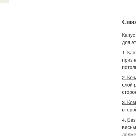
Спос
Капус
для э
1. Ка
призн
потол
2. Ко
слой 
сторо
3. Ко
второ
4. Бе
весны
долже