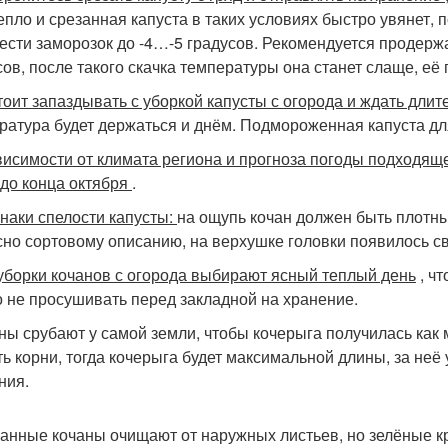
епло и срезанная капуста в таких условиях быстро увянет, 
ести заморозок до -4…-5 градусов. Рекомендуется продержат
сов, после такого скачка температуры она станет слаще, её
стоит запаздывать с уборкой капусты
с огорода и ждать дли
ратура будет держаться и днём. Подмороженная капуста для
ависимости от климата региона и прогноза погоды подходящ
 до конца октября
.
знаки спелости капусты:
на ощупь кочан должен быть плотн
сно сортовому описанию, на верхушке головки появилось св
 уборки кочанов с огорода выбирают ясный теплый день
, чт
 не просушивать перед закладной на хранение.
аны срубают у самой земли, чтобы кочерыга получилась как
ть корни, тогда кочерыга будет максимальной длины, за неё
ния.
занные кочаны очищают от наружных листьев, но зелёные к