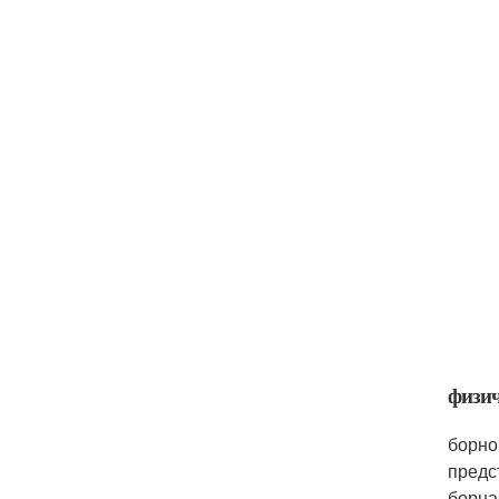
физич
борно
предс
борна