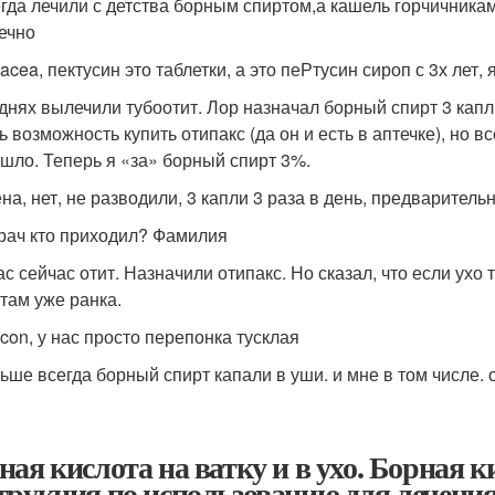
гда лечили с детства борным спиртом,а кашель горчичника
ечно
acea, пектусин это таблетки, а это пеРтусин сироп с 3х лет
днях вылечили тубоотит. Лор назначал борный спирт 3 капли
ь возможность купить отипакс (да он и есть в аптечке), но 
шло. Теперь я «за» борный спирт 3%.
на, нет, не разводили, 3 капли 3 раза в день, предварительн
рач кто приходил? Фамилия
ас сейчас отит. Назначили отипакс. Но сказал, что если ухо 
 там уже ранка.
con, у нас просто перепонка тусклая
ьше всегда борный спирт капали в уши. и мне в том числе.
ная кислота на ватку и в ухо. Борная к
трукция по использованию для лечени