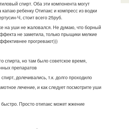
тиловый спирт. Оба эти компонента могут
 капаю ребенку Отипакс и компресс из водки
ртусин-Ч, стоит всего 25руб.
же на уши не жаловался. Не думаю, что борный
эффекта не заметила, только прыщики мелкие
 эффективнее прогревают)))
го спирта, но там было советское время,
енных препаратов
спирт, долечивались, т.к. долго проходило
амотное лечение, и как следует посмотрите уши
о быстро. Просто отипакс может жжение