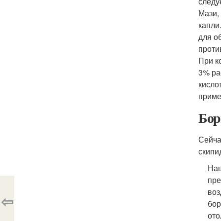
следу
Мази,
капли
для о
проти
При к
3% ра
кисло
приме
Бор
Сейча
скипи
Наш
пре
воз
⇦
бор
ото