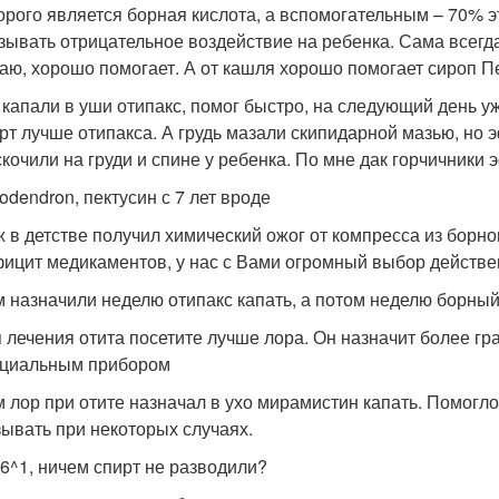
орого является борная кислота, а вспомогательным – 70% э
зывать отрицательное воздействие на ребенка. Сама всегда
аю, хорошо помогает. А от кашля хорошо помогает сироп Пе
капали в уши отипакс, помог быстро, на следующий день у
рт лучше отипакса. А грудь мазали скипидарной мазью, но 
кочили на груди и спине у ребенка. По мне дак горчичники
lodendron, пектусин с 7 лет вроде
 в детстве получил химический ожог от компресса из борно
ицит медикаментов, у нас с Вами огромный выбор действ
 назначили неделю отипакс капать, а потом неделю борный 
 лечения отита посетите лучше лора. Он назначит более гр
ециальным прибором
 лор при отите назначал в ухо мирамистин капать. Помогл
ывать при некоторых случаях.
e6^1, ничем спирт не разводили?