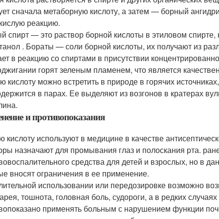
ует сначала метаборную кислоту, а затем — борный ангидр
кислую реакцию.
й спирт — это раствор борной кислоты в этиловом спирте, 
танол . Бораты — соли борной кислоты, их получают из раз
ает в реакцию со спиртами в присутствии концентрированн
оджигании горят зеленым пламенем, что является качествен
ю кислоту можно встретить в природе в горячих источниках
одержится в парах. Ее выделяют из возгонов в кратерах вул
лина.
нение и противопоказания
ю кислоту используют в медицине в качестве антисептическ
оры назначают для промывания глаз и полоскания рта. ране
вовоспалительного средства для детей и взрослых, но в 
ые вносят ограничения в ее применение.
лительной использовании или передозировке возможно возн
иарея, тошнота, головная боль, судороги, а в редких случа
вопоказано применять больным с нарушением функции поч