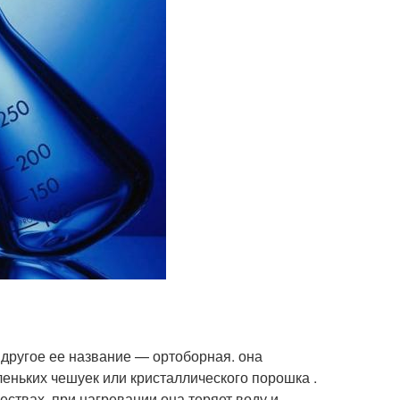
другое ее название — ортоборная. она
еньких чешуек или кристаллического порошка .
ествах, при нагревании она теряет воду и