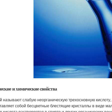
еские и химические свойства
й называют слабую неорганическую трехосновную кислоту, 
тавляет собой бесцветные блестящие кристаллы в виде мал
я кислота растворяется в спирте и других органических вещ