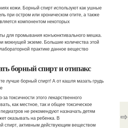
ниях кожи. Борный спирт используют как ушные
ль при остром или хроническом отите, а также
является компонентом некоторых
оты для промывания конъюнктивального мешка.
ри мокнущей экземе. Большие количества этой
 лабораторной практике данное вещество
ать борный спирт и отипакс
те лучше борный спирт! А от кашля мазать грудь
ие
-за токсичности этого лекарственного
ать, как местное, так и общее токсическое
 педиатров не рекомендуют назначать детям
⇨
жет оказывать на ребенка. В
ый спирт, активным действующим веществом