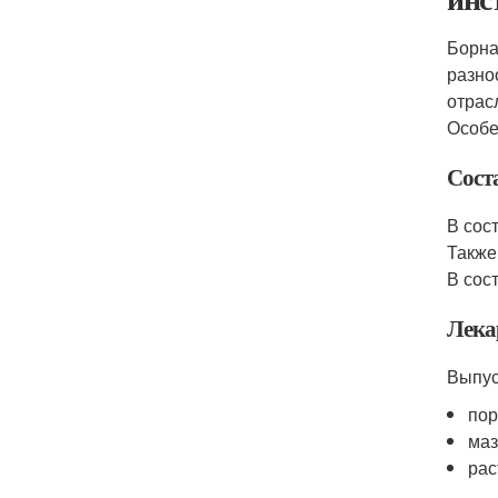
Борна
разно
отрас
Особе
Сост
В сос
Также
В сос
Лека
Выпус
пор
маз
рас