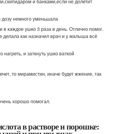
ми,скипидаром и банками,если не долетит
, я дозу немного уменьшала
 в каждое ушко 3 раза в день. Отлично помог.
все делала как назначил врач и у малыша всё
о нагреть, и заткнуть ушко ваткой
течет, то мирамистин, иначе будет жжение, так
 очень хорошо помогал.
ислота в растворе и порошке:
я ушей и при прыщах