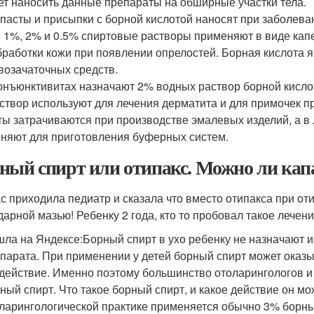
ет наносить данные препараты на обширные участки тела.
 пасты и присыпки с борной кислотой наносят при заболева
. 1%, 2% и 0.5% спиртовые растворы применяют в виде капе
бработки кожи при появлении опрелостей. Борная кислота 
возачаточных средств.
онъюнктивитах назначают 2% водных раствор борной кисл
створ используют для лечения дерматита и для примочек п
ты затрачиваются при производстве эмалевых изделий, а в
няют для приготовления буферных систем.
ный спирт или отипакс. Можно ли кап
с приходила педиатр и сказала что вместо отипакса при оти
дарной мазью! Ребенку 2 года, кто то пробовал такое лечен
ла на Яндексе:Борный спирт в ухо ребенку не назначают из
парата. При применении у детей борный спирт может оказыв
действие. Именно поэтому большинство отоларингологов и
ный спирт. Что такое борный спирт, и какое действие он мо
ларингологической практике применяется обычно 3% борн