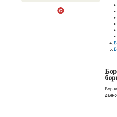
Б
Б
Бор
бор
Борна
данно