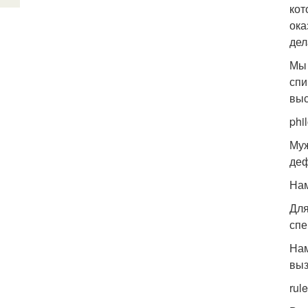
кот
ока
дел
Мы 
спи
выс
phi
Муж
деф
Нам
Для
сп
Нам
выз
rul