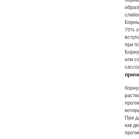
образ
слабо
Борны
70% э
вступ
при п
Борну
или с
сассо
приме
борну
раств
проти
котор
При д
как д
проти