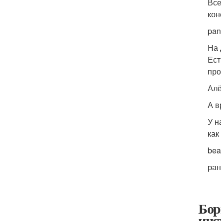
Все
кон
pan
На 
Ест
про
Алё
А в
У н
как
bea
ран
Бор
инс