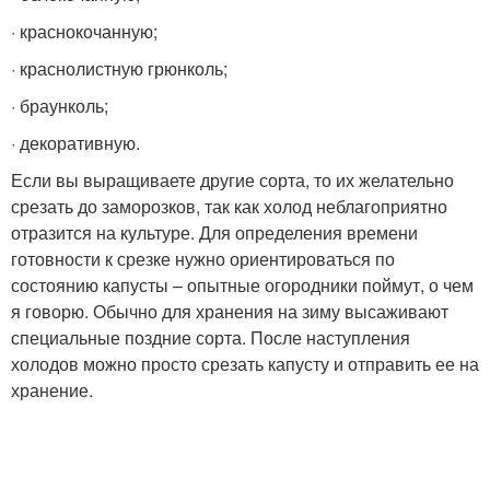
· краснокочанную;
· краснолистную грюнколь;
· браунколь;
· декоративную.
Если вы выращиваете другие сорта, то их желательно
срезать до заморозков, так как холод неблагоприятно
отразится на культуре. Для определения времени
готовности к срезке нужно ориентироваться по
состоянию капусты – опытные огородники поймут, о чем
я говорю. Обычно для хранения на зиму высаживают
специальные поздние сорта. После наступления
холодов можно просто срезать капусту и отправить ее на
хранение.