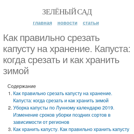
ЗЕЛЁНЫЙ САД
главная
новости
статьи
Как правильно срезать
капусту на хранение. Капуста:
когда срезать и как хранить
зимой
Содержание
Как правильно срезать капусту на хранение.
Капуста: когда срезать и как хранить зимой
Уборка капусты по Лунному календарю 2019.
Изменение сроков уборки поздних сортов в
зависимости от регионов
Как хранить капусту. Как правильно хранить капусту