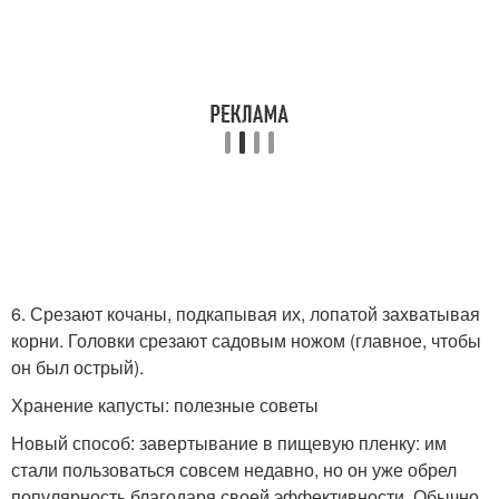
6. Срезают кочаны, подкапывая их, лопатой захватывая
корни. Головки срезают садовым ножом (главное, чтобы
он был острый).
Хранение капусты: полезные советы
Новый способ: завертывание в пищевую пленку: им
стали пользоваться совсем недавно, но он уже обрел
популярность благодаря своей эффективности. Обычно