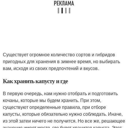
Существует огромное количество сортов и гибридов
пригодных для хранения в зимнее время, но выбирать
вам, исходя из своих предпочтений и вкусов.
Как хранить капусту и где
В первую очередь, нам нужно отобрать и подготовить
кочаны, которые мы будем хранить. При этом,
существуют определенные правила, при отборе
капусты, которые обязательно нужно соблюдать. Иначе,
из этой затеи ничего не получится. Но все же, решающее
значение имеет место, где будет хранится капуста. Этот