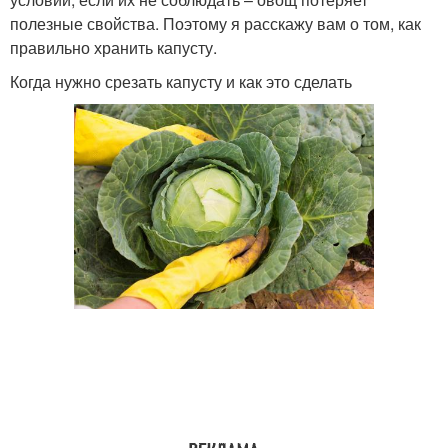
полезные свойства. Поэтому я расскажу вам о том, как
правильно хранить капусту.
Когда нужно срезать капусту и как это сделать