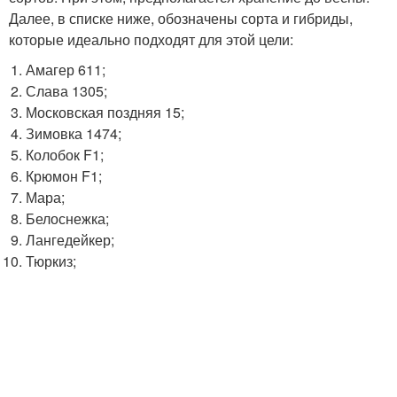
Далее, в списке ниже, обозначены сорта и гибриды,
которые идеально подходят для этой цели:
Амагер 611;
Слава 1305;
Московская поздняя 15;
Зимовка 1474;
Колобок F1;
Крюмон F1;
Мара;
Белоснежка;
Лангедейкер;
Тюркиз;