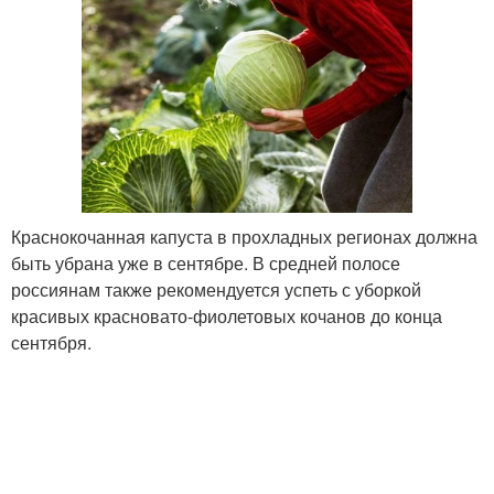
Краснокочанная капуста в прохладных регионах должна
быть убрана уже в сентябре. В средней полосе
россиянам также рекомендуется успеть с уборкой
красивых красновато-фиолетовых кочанов до конца
сентября.