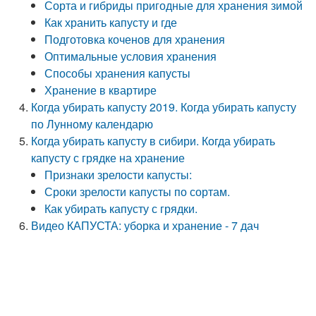
Сорта и гибриды пригодные для хранения зимой
Как хранить капусту и где
Подготовка коченов для хранения
Оптимальные условия хранения
Способы хранения капусты
Хранение в квартире
Когда убирать капусту 2019. Когда убирать капусту
по Лунному календарю
Когда убирать капусту в сибири. Когда убирать
капусту с грядке на хранение
Признаки зрелости капусты:
Сроки зрелости капусты по сортам.
Как убирать капусту с грядки.
Видео КАПУСТА: уборка и хранение - 7 дач