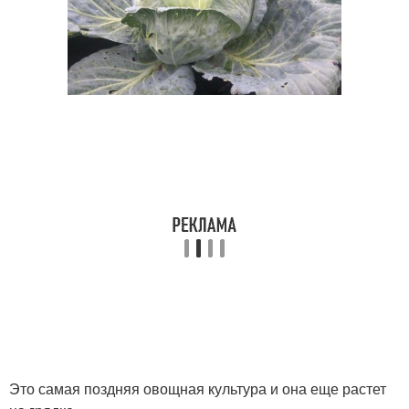
Это самая поздняя овощная культура и она еще растет