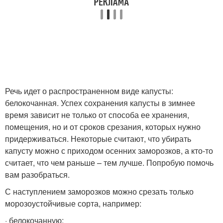
Речь идет о распространенном виде капусты:
белокочанная. Успех сохранения капусты в зимнее
время зависит не только от способа ее хранения,
помещения, но и от сроков срезания, которых нужно
придерживаться. Некоторые считают, что убирать
капусту можно с приходом осенних заморозков, а кто-то
считает, что чем раньше – тем лучше. Попробую помочь
вам разобраться.
С наступлением заморозков можно срезать только
морозоустойчивые сорта, например:
· белокочанную;