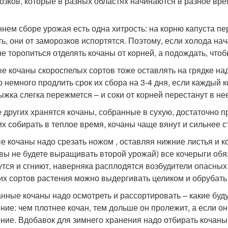
озков, которые в разных областях начинаются в разное вре
ннем сборе урожая есть одна хитрость: на корню капуста п
ть, они от заморозков испортятся. Поэтому, если холода нач
не торопиться отделять кочаны от корней, а подождать, что
е кочаны скороспелых сортов тоже оставлять на грядке надо
 немного продлить срок их сбора на 3-4 дня, если каждый ко
ыжка слегка пережмется – и соки от корней перестанут в не
 других хранятся кочаны, собранные в сухую, достаточно п
их собирать в теплое время, кочаны чаще вянут и сильнее с
е кочаны надо срезать ножом , оставляя нижние листья и к
 вы не будете выращивать второй урожай) все кочерыги обя
утся и сгниют, наверняка расплодятся возбудители опасных
их сортов растения можно выдергивать целиком и обрубать 
нные кочаны надо осмотреть и рассортировать – какие буду
ние: чем плотнее кочан, тем дольше он пролежит, а если он
ние. Вдобавок для зимнего хранения надо отбирать кочан