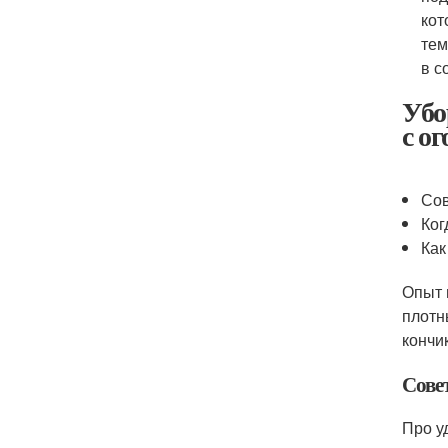
кот
тем
в с
Убо
с о
Сов
Ког
Как
Опыт 
плотн
кончи
Сове
Про у