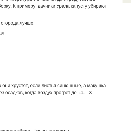
борку. К примеру, дачники Урала капусту убирают
 огорода лучше:
ая:
о они хрустят, если листья синюшные, а макушка
 осадков, когда воздух прогрет до +4.. +8
правила сбора. Что нужно знать: