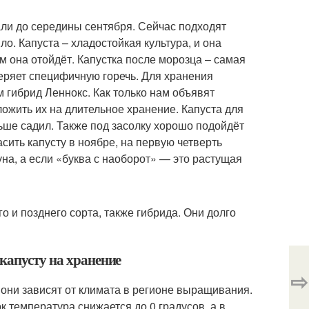
рали до середины сентября. Сейчас подходят
о. Капуста – хладостойкая культура, и она
м она отойдёт. Капустка после морозца – самая
еряет специфичную горечь. Для хранения
гибрид Леннокс. Как только нам объявят
ложить их на длительное хранение. Капуста для
ньше садил. Также под засолку хорошо подойдёт
сить капусту в ноябре, на первую четверть
уна, а если «буква с наоборот» — это растущая
 и позднего сорта, также гибрида. Они долго
капусту на хранение
⇨
 они зависят от климата в регионе выращивания.
 температура снижается до 0 градусов, а в