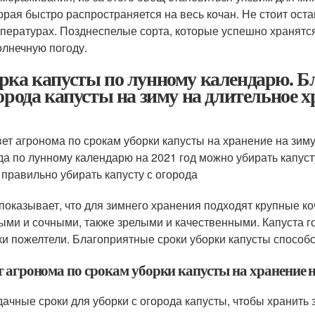
орая быстро распространяется на весь кочан. Не стоит ост
пературах. Позднеспелые сорта, которые успешно хранятс
олнечную погоду.
рка капусты по лунному календарю. Б
города капусты на зиму на длительное х
ет агронома по срокам уборки капусты на хранение на зим
да по лунному календарю на 2021 год можно убирать капуст
 правильно убирать капусту с огорода
показывает, что для зимнего хранения подходят крупные к
ыми и сочными, также зрелыми и качественными. Капуста го
ки пожелтели. Благоприятные сроки уборки капусты способ
т агронома по срокам уборки капусты на хранение 
дачные сроки для уборки с огорода капусты, чтобы хранить 