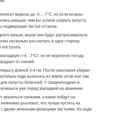
мя.
ереносит морозы до -5…-7°C, но если кочаны
ались раньше, чем вы успели собрать капусту,
бы подмерзшие листья оттаяли.
лго нельзя, иначе они будут растрескиваться.
чан несколько раз нагнуть в одну сторону:
е поступать
рохладную (+4…7°C), но не морозную погоду.
традают от гнилей.
очерыгу длиной 3-4 см. После окончания уборки
зательно надо выкопать из земли: если они там
 для капусты болезней. У среднепоздних и
кочерыги уже перед закладкой на хранение.
т храниться свежими, а какие пойдут на
 немножко рыхловат, его лучше пустить на
ы с двумя зелеными кроющими листьями. Их надо