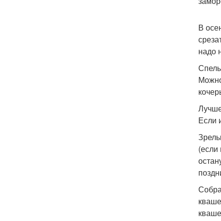
замор
В осе
среза
надо 
Спелы
Можно
кочер
Лучше
Если 
Зрелы
(если
остан
поздн
Собра
кваше
кваше