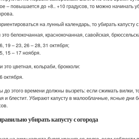
ое – повышается до +8.. +10 градусов, то можно начинать у
крова.
ориентироваться на лунный календарь, то убирать капусту с
и это белокочанная, краснокочанная, савойская, брюссельск
 6, 19 – 23, 26 – 28, 31 октября;
 5, 15 – 17 ноября.
и это цветная, кольраби, брокколи:
 6 октября.
ы до этого времени должны вызреть: если сжимать вилки, т
ая и блестит. Убирают капусту в малооблачные, ясные дни без
сов.
правильно убирать капусту с огорода
ная на зиму капуста будет храниться долго, если соблюсти 