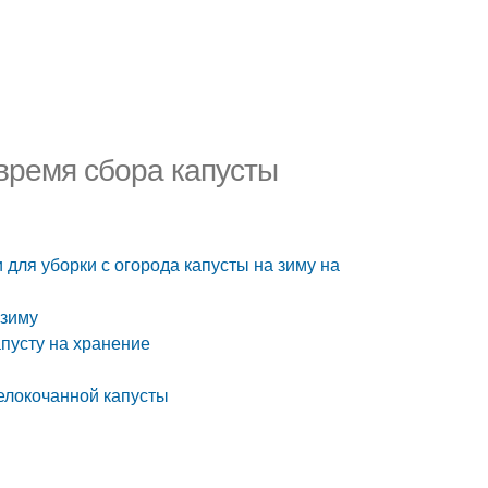
время сбора капусты
для уборки с огорода капусты на зиму на
 зиму
апусту на хранение
белокочанной капусты