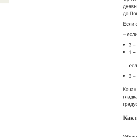
дневн
до По
Если 
– есл
3 –
1 –
— есл
3 –
Кочан
гладк
граду
Как 
Убран