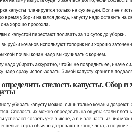
рка капусты планируется только на сухие дни. Если ее лист
во время уборки начался дождь, капусту надо оставить на с
 она хорошо просохла.
дки с капустой перестают поливать за 10 суток до уборки.
 вырубки кочанов используют топорик или хорошо заточен
рыхлой почвы кочан надо выкручивать с корнем.
ту надо убирать аккуратно, чтобы не повредить ее, иначе 
ку надо сразу использовать. Зимой капусту хранят в подвала
 определить спелость капусты. Сбор и
усты
ногу убирать капусту можно, лишь только кочаны дозреют, а
ется. Спелость их можно определить на ощупь: стали плотн
ты успевают созреть уже в июне, а в июле часть из них мож
еспелые сорта обычно дозревают в конце лета, а поздние –