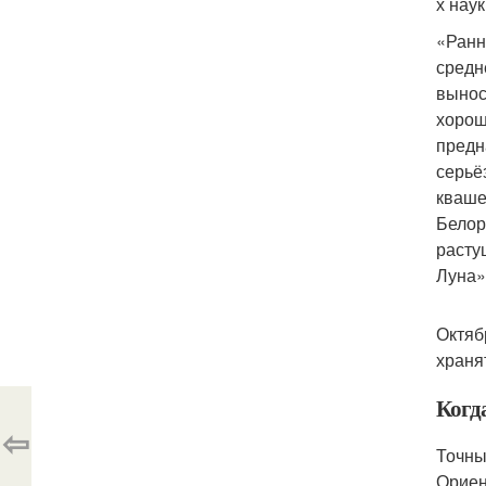
х наук
«Ранн
средн
вынос
хорош
предн
серьё
кваше
Белор
расту
Луна»
Октяб
храня
Когд
⇦
Точны
Ориен