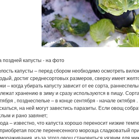
а поздней капусты - на фото
лость капусты – перед сбором необходимо осмотреть вилок 
рдый, достиг среднесортовых размеров, сверху имеет желтов
ки – когда убирать капусту зависит от ее сорта, раннеспелые
лежат хранению в зиму и сразу используются в пищу. Сорт
тября , позднеспелые – в конце сентября - начале октября .
скаться, на ней могут завестись паразиты. Если овощ собра
лым и рано завянет;
ода – известно, что капуста хорошо переносит низкие темп
 приобретая после перенесенного морозца сладковатый прив
мораживания, из-за этого овощ становиться уязвим для ми