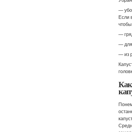
— убо
Если 
чтобы
— гря
— для
— из 
Капус
голов
Как
кап
Понем
остан
капус
Средн