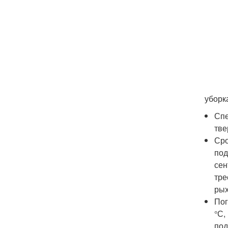
уборк
Спе
тве
Сро
под
сен
тре
рых
Пог
°С,
под