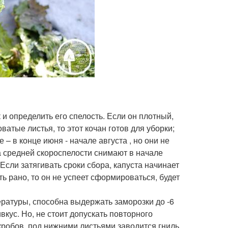
и определить его спелость. Если он плотный,
атые листья, то этот кочан готов для уборки;
 – в конце июня - начале августа , но они не
а средней скороспелости снимают в начале
 Если затягивать сроки сбора, капуста начинает
ть рано, то он не успеет сформироваться, будет
ературы, способна выдержать заморозки до -6
кус. Но, не стоит допускать повторного
кробов, под нижними листьями заводится гниль,