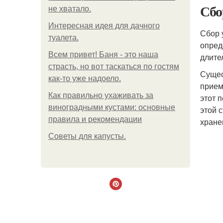
Сбо
не хватало.
Интересная идея для дачного
Сбор 
туалета.
опред
Всем привет! Баня - это наша
длите
страсть, но вот таскаться по гостям
Сущес
как-то уже надоело.
прием
Как правильно ухаживать за
этот 
виноградными кустами: основные
этой 
правила и рекомендации
хране
Советы для капусты.