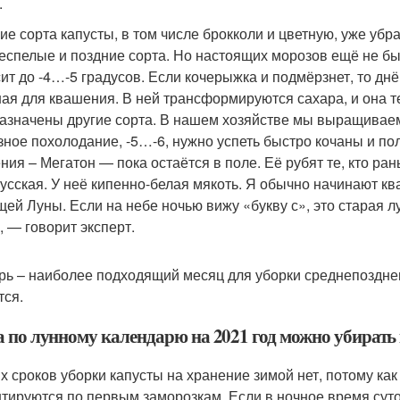
.
ие сорта капусты, в том числе брокколи и цветную, уже уб
еспелые и поздние сорта. Но настоящих морозов ещё не был
ит до -4…-5 градусов. Если кочерыжка и подмёрзнет, то днё
ая для квашения. В ней трансформируются сахара, и она т
азначены другие сорта. В нашем хозяйстве мы выращиваем 
зное похолодание, -5…-6, нужно успеть быстро кочаны и по
ния – Мегатон — пока остаётся в поле. Её рубят те, кто ра
усская. У неё кипенно-белая мякоть. Я обычно начинают ква
щей Луны. Если на небе ночью вижу «букву с», это старая л
, — говорит эксперт.
рь – наиболее подходящий месяц для уборки среднепозднего
тся.
а по лунному календарю на 2021 год можно убирать 
х сроков уборки капусты на хранение зимой нет, потому как
тируются по первым заморозкам. Если в ночное время суток