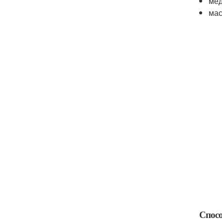
мёд
мас
Спосо