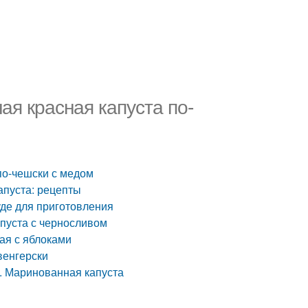
ая красная капуста по-
по-чешски с медом
апуста: рецепты
уде для приготовления
апуста с черносливом
ая с яблоками
венгерски
. Маринованная капуста