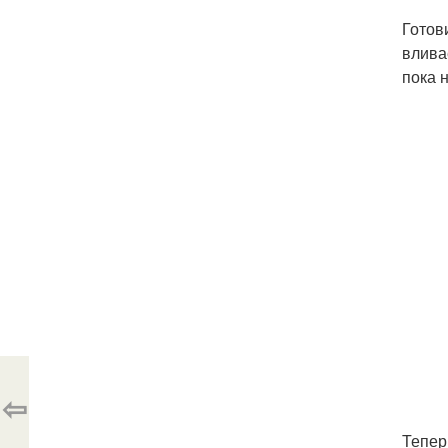
Готов
влива
пока 
⇦
Тепер