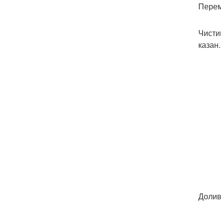
Перем
Чисти
казан.
Долив