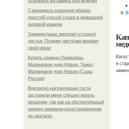
основных витамина для мужчин
Сэкономьте сезонное яблоко:
В
простой способ сушки в домашней
духовой камере
Кап
Замиокулькас желтеют и сохнут
мед
листья. Почему листочки меняют
свой окрас
Капус
Купить семена Помидоры
я ста
Малиновое чудо Новое. Томат
замен
Малиновое чудо Новое (Сады
России)
Внезапно нагрянувшие гости
заставили меня спешно искать
решение, так как на обстоятельный
ремонт времени катастрофически
не хватало.