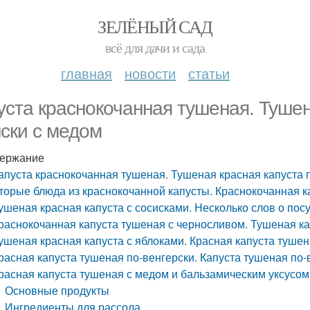
ЗЕЛЁНЫЙ САД
всё для дачи и сада
главная
новости
статьи
уста краснокочанная тушеная. Тушен
ски с медом
ержание
апуста краснокочанная тушеная. Тушеная красная капуста 
торые блюда из краснокочанной капусты. Краснокочанная к
ушеная красная капуста с сосисками. Несколько слов о пос
раснокочанная капуста тушеная с черносливом. Тушеная к
ушеная красная капуста с яблоками. Красная капуста тушен
расная капуста тушеная по-венгерски. Капуста тушеная по-
расная капуста тушеная с медом и бальзамическим уксусом
Основные продукты
Ингредиенты для рассола