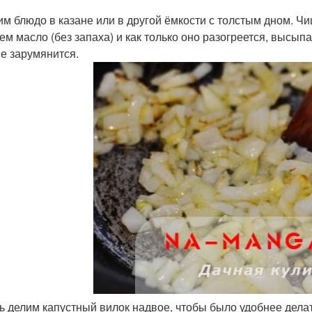
им блюдо в казане или в другой ёмкости с толстым дном. Ч
ем масло (без запаха) и как только оно разогреется, высып
не зарумянится.
ь делим капустный вилок надвое, чтобы было удобнее дела