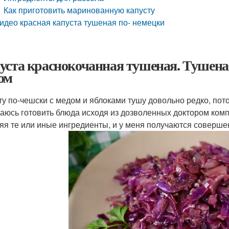
Как приготовить маринованную капусту
идео красная капуста тушеная по- немецки
уста краснокочанная тушеная. Тушеная
ом
ту по-чешски с медом и яблоками тушу довольно редко, пото
раюсь готовить блюда исходя из дозволенных доктором ком
яя те или иные ингредиенты, и у меня получаются соверше