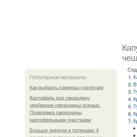
Кап
чеш
Сод
К
Популярные материалы
В
Как выбрать саженцы гортензии
Т
Картофель под смородину
К
удобрение смородины осенью.
Т
Подкормка смородины
К
картофельными очистками
К
Больше энергии и потенции: 4