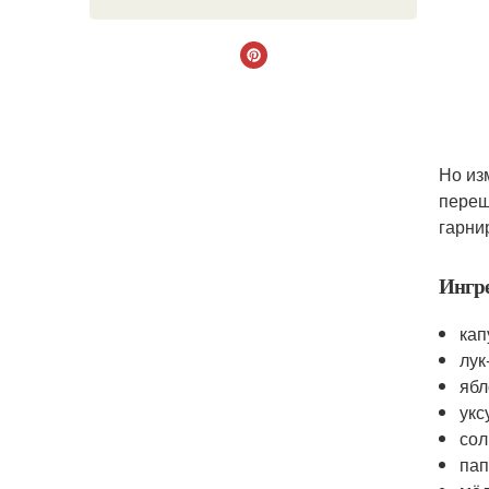
Но из
переш
гарни
Ингр
кап
лук
ябл
укс
сол
пап