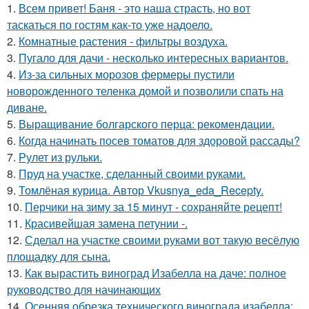
1.
Всем привет! Баня - это наша страсть, но вот
таскаться по гостям как-то уже надоело.
2.
Комнатные растения - фильтры воздуха.
3.
Пугало для дачи - несколько интересных вариантов.
4.
Из-за сильных морозов фермеры пустили
новорожденного теленка домой и позволили спать на
диване.
5.
Выращивание болгарского перца: рекомендации.
6.
Когда начинать посев томатов для здоровой рассады?
7.
Рулет из рульки.
8.
Пруд на участке, сделанный своими руками.
9.
Томлёная курица. Автор Vkusnya_eda_Recepty.
10.
Перчики на зиму за 15 минут - сохраняйте рецепт!
11.
Красивейшая замена петунии -.
12.
Сделал на участке своими руками вот такую весёлую
площадку для сына.
13.
Как вырастить виноград Изабелла на даче: полное
руководство для начинающих
14.
Осенняя обрезка технического винограда изабелла: