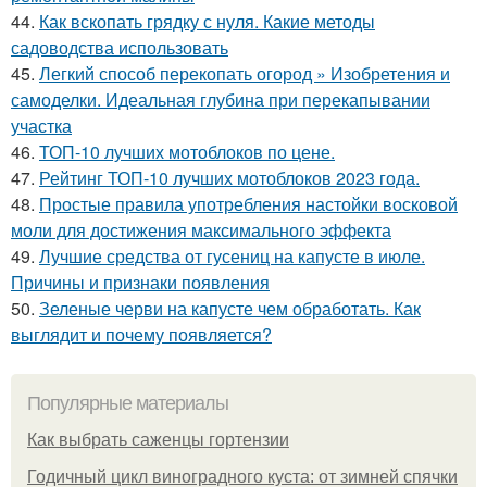
44.
Как вскопать грядку с нуля. Какие методы
садоводства использовать
45.
Легкий способ перекопать огород » Изобретения и
самоделки. Идеальная глубина при перекапывании
участка
46.
ТОП-10 лучших мотоблоков по цене.
47.
Рейтинг ТОП-10 лучших мотоблоков 2023 года.
48.
Простые правила употребления настойки восковой
моли для достижения максимального эффекта
49.
Лучшие средства от гусениц на капусте в июле.
Причины и признаки появления
50.
Зеленые черви на капусте чем обработать. Как
выглядит и почему появляется?
Популярные материалы
Как выбрать саженцы гортензии
Годичный цикл виноградного куста: от зимней спячки