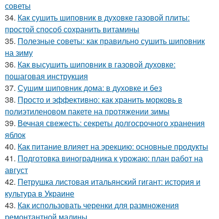
советы
34.
Как сушить шиповник в духовке газовой плиты:
простой способ сохранить витамины
35.
Полезные советы: как правильно сушить шиповник
на зиму
36.
Как высушить шиповник в газовой духовке:
пошаговая инструкция
37.
Сушим шиповник дома: в духовке и без
38.
Просто и эффективно: как хранить морковь в
полиэтиленовом пакете на протяжении зимы
39.
Вечная свежесть: секреты долгосрочного хранения
яблок
40.
Как питание влияет на эрекцию: основные продукты
41.
Подготовка виноградника к урожаю: план работ на
август
42.
Петрушка листовая итальянский гигант: история и
культура в Украине
43.
Как использовать черенки для размножения
ремонтантной малины