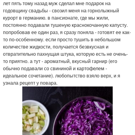
лет пять тому назад муж сделал мне подарок на
годовщину свадьбы - свозил меня на горнолыжный
курорт в германию. в пансионате, где мы жили,
постоянно подавали тушеную краснокочанную капусту.
попробовав ее один раз, я сразу поняла - готовят ее как-
то по-особенному. если просто тушить в небольшом
количестве жидкости, получается безвкусная и
отвратительно пахнущая штука, которую есть не очень-
то приятно. а тут - ароматный, вкусный гарнир (его
обычно подавали со свининой и картофелем -
идеальное сочетание). любопытство взяло верх, и я
узнала рецепт у повара.