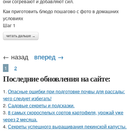
они согревают и добавляют сил.
Как приготовить блюдо пошагово с фото в домашних
условиях
Шаг 1
читать дальше →
← назад
вперед →
1
2
Последние обновления на сайте:
1.
Опасные ошибки при подготовке почвы для рассады:
чего следует избегать!
2.
Садовые секреты и подсказки.
3.
8 самых скороспелых сортов картофеля, урожай уже
через 2 месяца.
4.
Секреты успешного выращивания пекинской капусты.