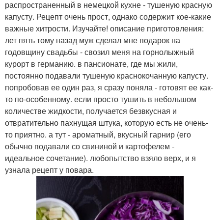
распространенный в немецкой кухне - тушеную красную
капусту. Рецепт очень прост, однако содержит кое-какие
важные хитрости. Изучайте! описание приготовления:
лет пять тому назад муж сделал мне подарок на
годовщину свадьбы - свозил меня на горнолыжный
курорт в германию. в пансионате, где мы жили,
постоянно подавали тушеную краснокочанную капусту.
попробовав ее один раз, я сразу поняла - готовят ее как-
то по-особенному. если просто тушить в небольшом
количестве жидкости, получается безвкусная и
отвратительно пахнущая штука, которую есть не очень-
то приятно. а тут - ароматный, вкусный гарнир (его
обычно подавали со свининой и картофелем -
идеальное сочетание). любопытство взяло верх, и я
узнала рецепт у повара.