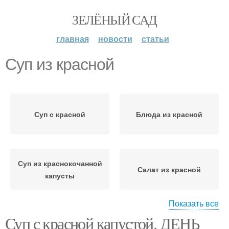
ЗЕЛЁНЫЙ САД
главная
новости
статьи
Суп из красной
Суп с красной
Блюда из красной
Суп из краснокочанной
Салат из красной
капусты
Показать все
Суп с красной капустой. ДЕНЬ
Суп из капусты
Щи из красной