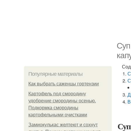
Суп
кап
Сод
С
Популярные материалы
С
Как выбрать саженцы гортензии
Картофель под смородину
Д
удобрение смородины осенью.
В
Подкормка смородины
картофельными очистками
Суп
Замиокулькас желтеют и сохнут