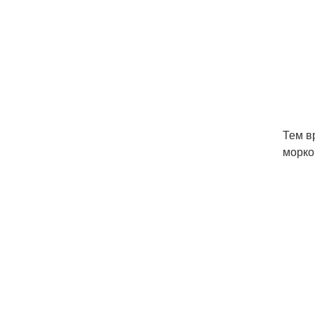
Тем в
морков