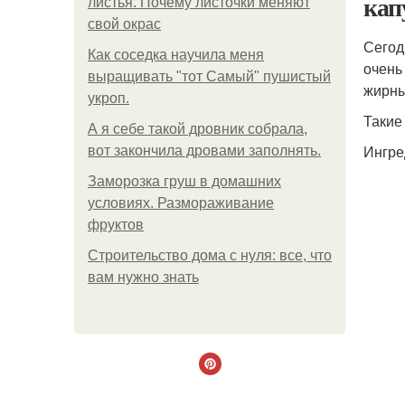
кап
листья. Почему листочки меняют
свой окрас
Сегод
Как соседка научила меня
очень
выращивать "тот Самый" пушистый
жирны
укроп.
Такие
А я себе такой дровник собрала,
Ингре
вот закончила дровами заполнять.
Заморозка груш в домашних
условиях. Размораживание
фруктов
Строительство дома с нуля: все, что
вам нужно знать