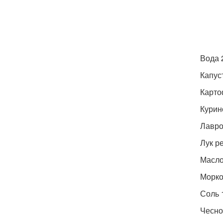
Вода 
Капус
Карто
Курин
Лавро
Лук р
Масло
Морко
Соль 1
Чесно