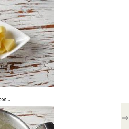
фель.
⇨