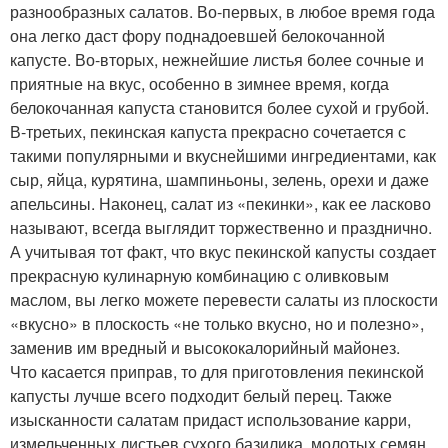
разнообразных салатов. Во-первых, в любое время года
она легко даст фору поднадоевшей белокочанной
капусте. Во-вторых, нежнейшие листья более сочные и
приятные на вкус, особенно в зимнее время, когда
белокочанная капуста становится более сухой и грубой.
В-третьих, пекинская капуста прекрасно сочетается с
такими популярными и вкуснейшими ингредиентами, как
сыр, яйца, курятина, шампиньоны, зелень, орехи и даже
апельсины. Наконец, салат из «пекинки», как ее ласково
называют, всегда выглядит торжественно и празднично.
А учитывая тот факт, что вкус пекинской капусты создает
прекрасную кулинарную комбинацию с оливковым
маслом, вы легко можете перевести салаты из плоскости
«вкусно» в плоскость «не только вкусно, но и полезно»,
заменив им вредный и высококалорийный майонез.
Что касается приправ, то для приготовления пекинской
капусты лучше всего подходит белый перец. Также
изысканности салатам придаст использование карри,
измельченных листьев сухого базилика, молотых семян