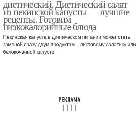
диетический. Диетический салат
из пекинской капусты — лучшие
рецепты. Готовим
низкокалорийные блюда
Салат с крабовыми
Салат из красной
палочками
Пекинская капуста в диетическом питании может стать
заменой сразу двум продуктам – листовому салатику или
белокочанной капусте.
Салат с пекинской
Салат с курицей
капустой
Салаты с пекинской
Нежные салаты
капустой
Салат из китайской
Вкусный салат
капусты