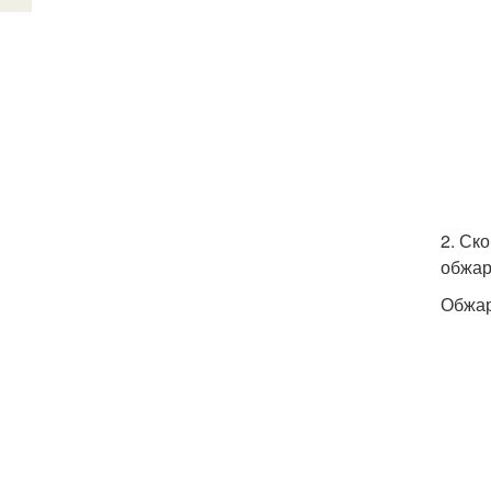
2. Ск
обжар
Обжар