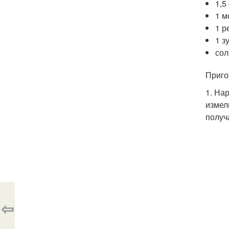
1,5
1 м
1 р
1 з
сол
Приго
1. На
измел
получ
⇦