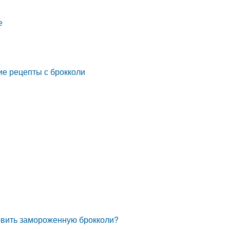
е
ие рецепты с брокколи
товить замороженную брокколи?