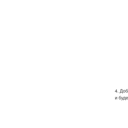
4. До
и буд