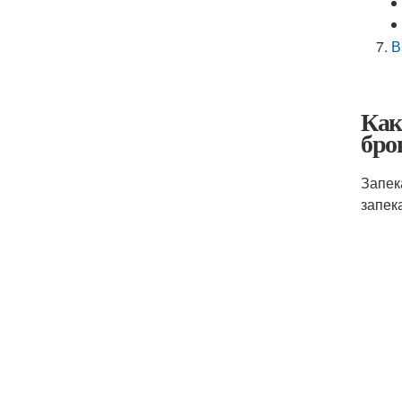
В
Как
бро
Запек
запек