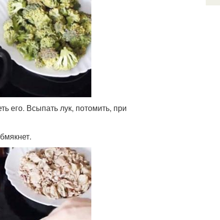
ть его. Всыпать лук, потомить, при
обмякнет.