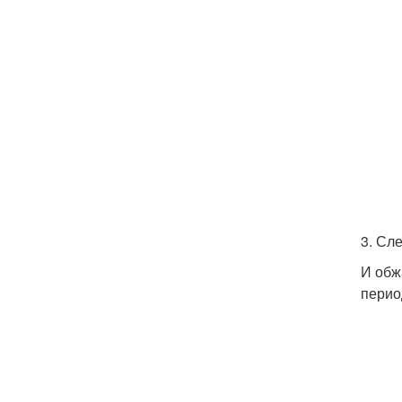
3. Сл
И обж
перио