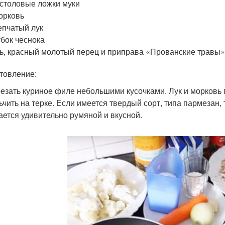
 столовые ложки муки
орковь
епчатый лук
убок чеснока
ь, красный молотый перец и приправа «Прованские травы»
товление:
резать куриное филе небольшими кусочками. Лук и морковь
ьчить на терке. Если имеется твердый сорт, типа пармезан, 
ается удивительно румяной и вкусной.