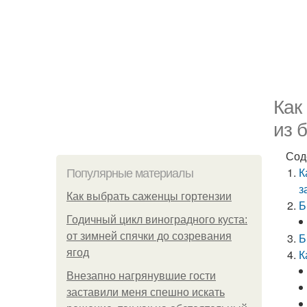
Как
из 
Сод
К
Популярные материалы
з
Как выбрать саженцы гортензии
Б
Годичный цикл виноградного куста:
от зимней спячки до созревания
Б
ягод
К
Внезапно нагрянувшие гости
заставили меня спешно искать