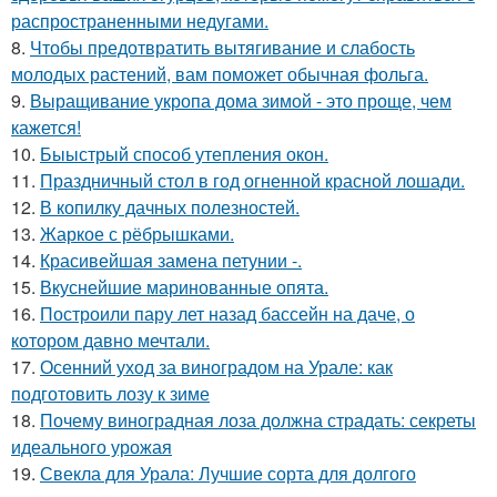
распространенными недугами.
8.
Чтобы предотвратить вытягивание и слабость
молодых растений, вам поможет обычная фольга.
9.
Выращивание укропа дома зимой - это проще, чем
кажется!
10.
Быыстрый способ утепления окон.
11.
Праздничный стол в год огненной красной лошади.
12.
В копилку дачных полезностей.
13.
Жаркое с рёбрышками.
14.
Красивейшая замена петунии -.
15.
Вкуснейшие маринованные опята.
16.
Построили пару лет назад бассейн на даче, о
котором давно мечтали.
17.
Осенний уход за виноградом на Урале: как
подготовить лозу к зиме
18.
Почему виноградная лоза должна страдать: секреты
идеального урожая
19.
Свекла для Урала: Лучшие сорта для долгого