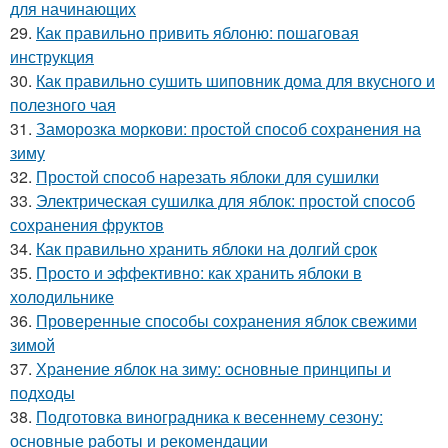
для начинающих
29.
Как правильно привить яблоню: пошаговая
инструкция
30.
Как правильно сушить шиповник дома для вкусного и
полезного чая
31.
Заморозка моркови: простой способ сохранения на
зиму
32.
Простой способ нарезать яблоки для сушилки
33.
Электрическая сушилка для яблок: простой способ
сохранения фруктов
34.
Как правильно хранить яблоки на долгий срок
35.
Просто и эффективно: как хранить яблоки в
холодильнике
36.
Проверенные способы сохранения яблок свежими
зимой
37.
Хранение яблок на зиму: основные принципы и
подходы
38.
Подготовка виноградника к весеннему сезону:
основные работы и рекомендации