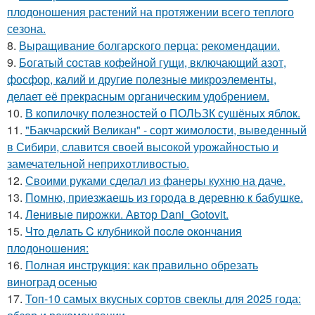
плодоношения растений на протяжении всего теплого
сезона.
8.
Выращивание болгарского перца: рекомендации.
9.
Богатый состав кофейной гущи, включающий азот,
фосфор, калий и другие полезные микроэлементы,
делает её прекрасным органическим удобрением.
10.
В копилочку полезностей о ПОЛЬЗК сушёных яблок.
11.
"Бакчарский Великан" - сорт жимолости, выведенный
в Сибири, славится своей высокой урожайностью и
замечательной неприхотливостью.
12.
Своими руками сделал из фанеры кухню на даче.
13.
Помню, приезжаешь из города в деревню к бабушке.
14.
Ленивые пирожки. Автор Dani_Gotovit.
15.
Чтo дeлaть C клубникoй пocлe oкoнчaния
плoдoнoшeния:
16.
Полная инструкция: как правильно обрезать
виноград осенью
17.
Топ-10 самых вкусных сортов свеклы для 2025 года: