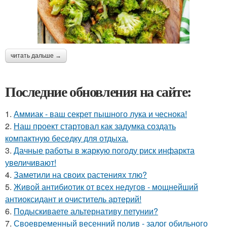
читать дальше →
Последние обновления на сайте:
1.
Аммиак - ваш секрет пышного лука и чеснока!
2.
Наш проект стартовал как задумка создать
компактную беседку для отдыха.
3.
Дачные работы в жаркую погоду риск инфаркта
увеличивают!
4.
Заметили на своих растениях тлю?
5.
Живой антибиотик от всех недугов - мощнейший
антиоксидант и очиститель артерий!
6.
Подыскиваете альтернативу петунии?
7.
Своевременный весенний полив - залог обильного