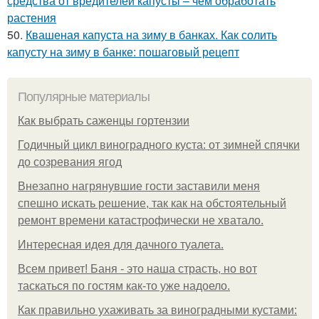
средства от вредителей капусты – чем обработать
растения
50.
Квашеная капуста на зиму в банках. Как солить
капусту на зиму в банке: пошаговый рецепт
Популярные материалы
Как выбрать саженцы гортензии
Годичный цикл виноградного куста: от зимней спячки
до созревания ягод
Внезапно нагрянувшие гости заставили меня
спешно искать решение, так как на обстоятельный
ремонт времени катастрофически не хватало.
Интересная идея для дачного туалета.
Всем привет! Баня - это наша страсть, но вот
таскаться по гостям как-то уже надоело.
Как правильно ухаживать за виноградными кустами: