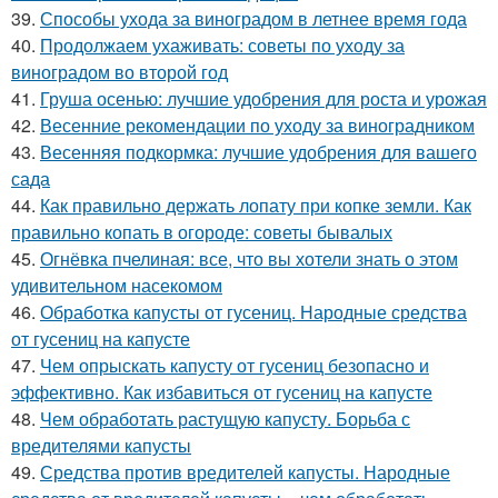
39.
Способы ухода за виноградом в летнее время года
40.
Продолжаем ухаживать: советы по уходу за
виноградом во второй год
41.
Груша осенью: лучшие удобрения для роста и урожая
42.
Весенние рекомендации по уходу за виноградником
43.
Весенняя подкормка: лучшие удобрения для вашего
сада
44.
Как правильно держать лопату при копке земли. Как
правильно копать в огороде: советы бывалых
45.
Огнёвка пчелиная: все, что вы хотели знать о этом
удивительном насекомом
46.
Обработка капусты от гусениц. Народные средства
от гусениц на капусте
47.
Чем опрыскать капусту от гусениц безопасно и
эффективно. Как избавиться от гусениц на капусте
48.
Чем обработать растущую капусту. Борьба с
вредителями капусты
49.
Средства против вредителей капусты. Народные