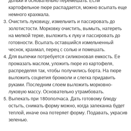
дольки и основательно перемешать. Если
картофельное пюре распадается, можно всыпать еще
немного крахмала.
Очистить луковицу, измельчить и пассировать до
золотистости. Морковку очистить, вымыть, натереть
на мелкой терке, выложить к луку и пассировать до
готовности. Всыпать оставшийся измельченный
чеснок, крахмал, перец с солью и помешать.
Для выпечки потребуется силиконовая емкость. Ее
промазать маслом, уложить пюре из картофеля,
распределяя так, чтобы получились борта. На пюре
выложить соцветия брокколи и слегка придавить
руками. Последним слоем выложить морковно-
луковую массу. Основательно утрамбовать.
Выпекать при 180
о
полчаса. Дать готовому блюду
остыть, снимать форму можно, когда запеканка будет
теплой, иначе она потеряет форму. Подавать, украсив
зеленью.