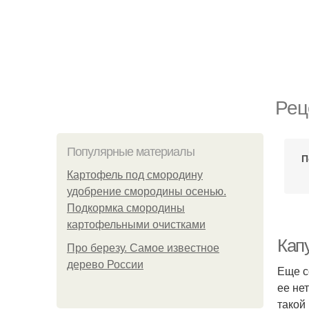
Рец
Популярные материалы
П
Картофель под смородину
удобрение смородины осенью.
Подкормка смородины
картофельными очистками
Капу
Про березу. Самое известное
дерево России
Еще с
ее не
такой