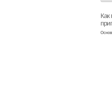
Как 
приг
Основ