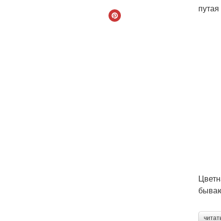
путая
Цветн
бываю
читат