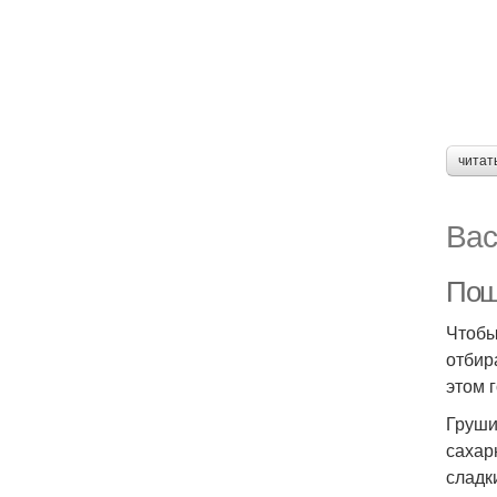
читат
Вас
Пош
Чтобы
отбир
этом 
Груши
сахар
сладк