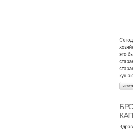
Сегод
хозяй
это б
стара
стара
кушаю
читат
БРО
КАП
Здрав