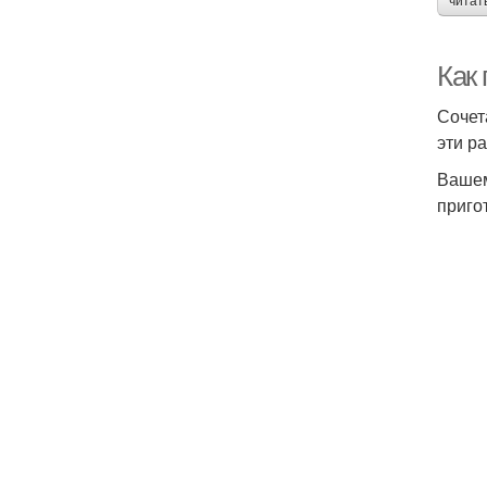
читат
Как 
Сочет
эти р
Вашем
приго