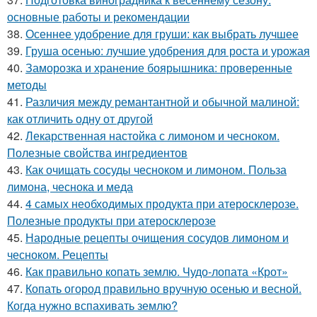
основные работы и рекомендации
38.
Осеннее удобрение для груши: как выбрать лучшее
39.
Груша осенью: лучшие удобрения для роста и урожая
40.
Заморозка и хранение боярышника: проверенные
методы
41.
Различия между ремантантной и обычной малиной:
как отличить одну от другой
42.
Лекарственная настойка с лимоном и чесноком.
Полезные свойства ингредиентов
43.
Как очищать сосуды чесноком и лимоном. Польза
лимона, чеснока и меда
44.
4 самых необходимых продукта при атеросклерозе.
Полезные продукты при атеросклерозе
45.
Народные рецепты очищения сосудов лимоном и
чесноком. Рецепты
46.
Как правильно копать землю. Чудо-лопата «Крот»
47.
Копать огород правильно вручную осенью и весной.
Когда нужно вспахивать землю?