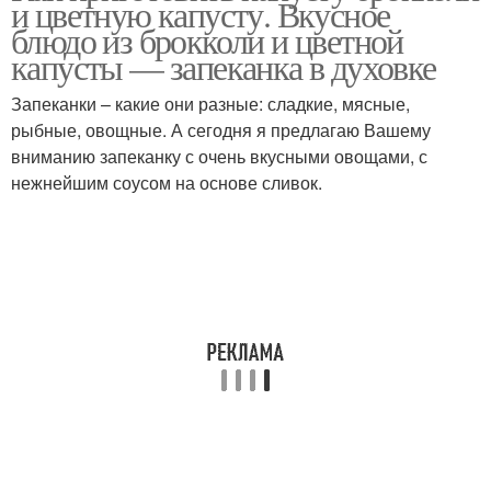
и цветную капусту. Вкусное
и
блюдо из брокколи и цветной
капусты — запеканка в духовке
Запеканки – какие они разные: сладкие, мясные,
Суп с брокколи и
Пюре с брокколи и
рыбные, овощные. А сегодня я предлагаю Вашему
вниманию запеканку с очень вкусными овощами, с
нежнейшим соусом на основе сливок.
Напиток из брокколи и