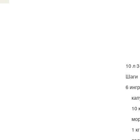
10 л 3
Шаги
6 инг
кап
10 
мор
1 кг