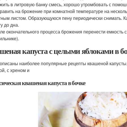
ожить в литровую банку смесь, хорошо утромбовать с помош
править на брожение при комнатной температуре на несколь
тным листом. Образующуюся пену периодически снимать. К
у до дна.
сле окончательного процесса брожения перенести емкость с 
ильнике).
шеная капуста с целыми яблоками в бо
описаны наиболее популярные рецепты квашеной капусты, 
ой, с хреном и
сическая квашеная капуста в бочке