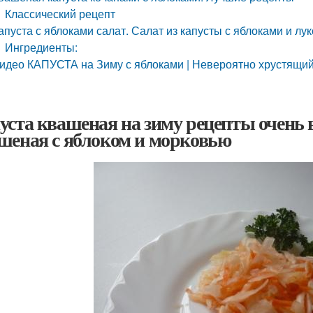
Классический рецепт
апуста с яблоками салат. Салат из капусты с яблоками и лу
Ингредиенты:
идео КАПУСТА на Зиму с яблоками | Невероятно хрустящий
уста квашеная на зиму рецепты очень в
шеная с яблоком и морковью