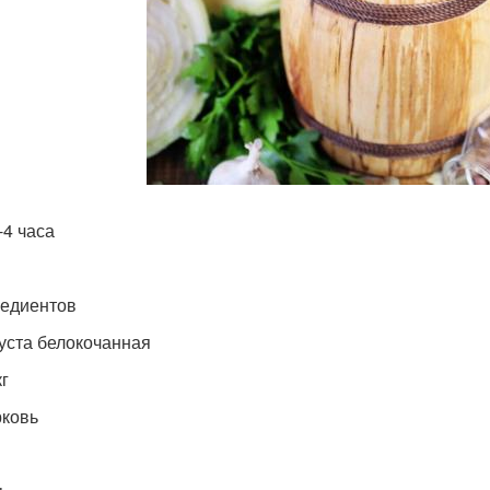
-4 часа
редиентов
уста белокочанная
кг
ковь