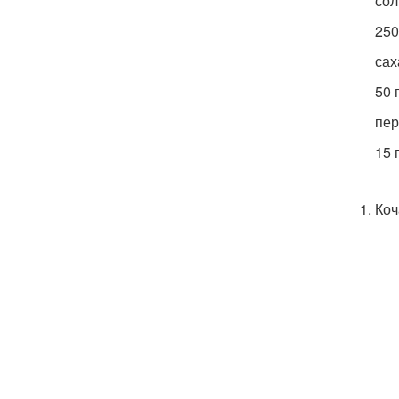
сол
250
сах
50 
пер
15 
Коч