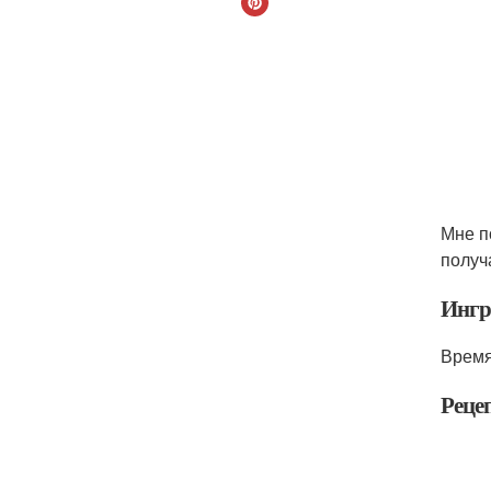
Мне п
получ
Ингр
Время
Реце