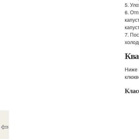
5. Ул
6. От
капус
капуст
7. По
холод
Ква
Ниже 
клюкв
Клас
⇦