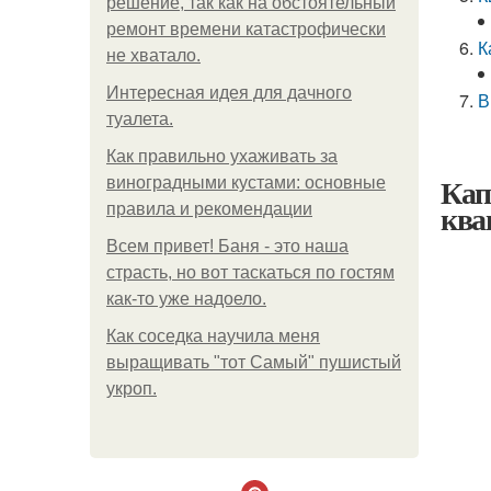
решение, так как на обстоятельный
ремонт времени катастрофически
К
не хватало.
Интересная идея для дачного
В
туалета.
Как правильно ухаживать за
Кап
виноградными кустами: основные
ква
правила и рекомендации
Всем привет! Баня - это наша
страсть, но вот таскаться по гостям
как-то уже надоело.
Как соседка научила меня
выращивать "тот Самый" пушистый
укроп.