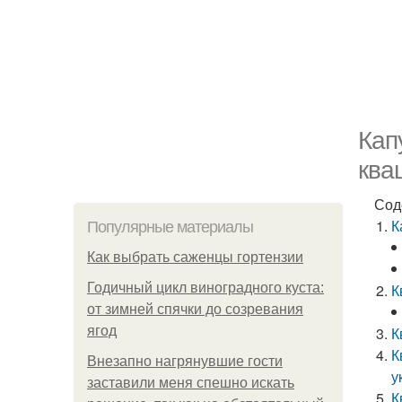
Кап
ква
Сод
К
Популярные материалы
Как выбрать саженцы гортензии
Годичный цикл виноградного куста:
К
от зимней спячки до созревания
ягод
К
К
Внезапно нагрянувшие гости
у
заставили меня спешно искать
К