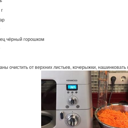
ь
 г
ар
г
ец чёрный горошком
г
аны очистить от верхних листьев, кочерыжки, нашинковать 