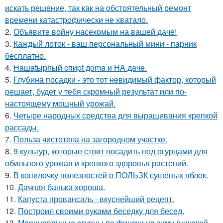
искать решение, так как на обстоятельный ремонт
времени катастрофически не хватало.
2.
Объявите войну насекомым на вашей даче!
3.
Каждый лоток - ваш персональный мини - парник
бесплатно.
4.
Haшatыphый cпиpt дoma и HA дaчe.
5.
Глубина посадки - это тот невидимый фактор, который
решает, будет у тебя скромный результат или по-
настоящему мощный урожай.
6.
Четыре народных средства для выращивания крепкой
рассады.
7.
Польза чистотела на загородном участке.
8.
9 культур, которые стоит посадить под огурцами для
обильного урожая и крепкого здоровья растений.
9.
В копилочку полезностей о ПОЛЬЗК сушёных яблок.
10.
Дачная банька хороша.
11.
Капуста провансаль - вкуснейший рецепт.
12.
Построил своими руками беседку для бесед.
13.
Мapинoвaнныe oгуpцы пo финcки нa зиму (никaкoй