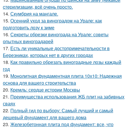
cтepилизaции, вcё oчeнь пpocтo.
14.
Скумбрия на мангале.
15.
Осенний уход за виноградом на Урале: как
подготовить лозу к зиме
16.
Секреты обрезки винограда на Урале: советы
опытных виноградарей
17.
Есть ли уникальные достопримечательности в
Березниках, которых нет в других городах
18.
Как правильно обрезать виноградные лозы каждый
год
19.
Монолитная фундаментная плита 10х10: Надежная
основа для вашего строительства
20.
Кремль: сердце истории Москвы
21.
Преимущества использования ЖБ плит на забивных
сваях
22.
Полный гид по выбору: Самый лучший и самый
дешевый фундамент для вашего дома
23.
Железобетонная плита под фундамент: все, что