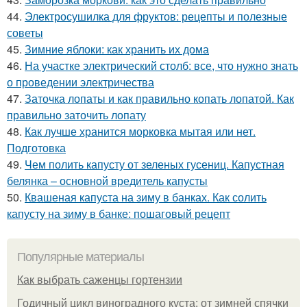
44.
Электросушилка для фруктов: рецепты и полезные
советы
45.
Зимние яблоки: как хранить их дома
46.
На участке электрический столб: все, что нужно знать
о проведении электричества
47.
Заточка лопаты и как правильно копать лопатой. Как
правильно заточить лопату
48.
Как лучше хранится морковка мытая или нет.
Подготовка
49.
Чем полить капусту от зеленых гусениц. Капустная
белянка – основной вредитель капусты
50.
Квашеная капуста на зиму в банках. Как солить
капусту на зиму в банке: пошаговый рецепт
Популярные материалы
Как выбрать саженцы гортензии
Годичный цикл виноградного куста: от зимней спячки